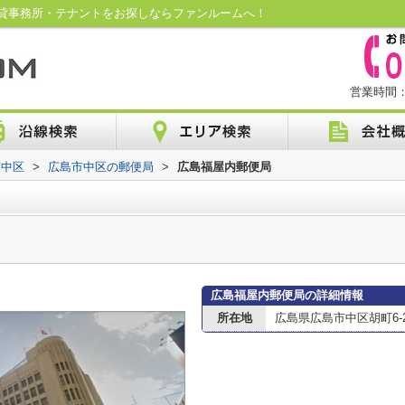
貸事務所・テナントをお探しならファンルームへ！
営業時間：1
市中区
>
広島市中区の郵便局
>
広島福屋内郵便局
広島福屋内郵便局の詳細情報
所在地
広島県広島市中区胡町6-2