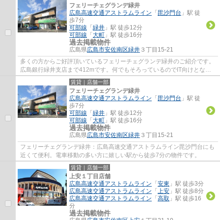
フェリーチェグランデ緑井
広島高速交通アストラムライン
「
毘沙門台
」駅 徒
歩7分
可部線
「
緑井
」駅 徒歩12分
可部線
「
大町
」駅 徒歩16分
過去掲載物件
広島県
広島市安佐南区
緑井
３丁目15-21
多くの方からご好評頂いているフェリーチェグランデ緑井のご紹介です。
広島銀行緑井支店まで412mです。何でもそろっているのでIT向けとなっ
ているんですよ。敷地内駐車場に空きありな...
賃貸｜店舗一部
フェリーチェグランデ緑井
広島高速交通アストラムライン
「
毘沙門台
」駅 徒
歩7分
可部線
「
緑井
」駅 徒歩12分
可部線
「
大町
」駅 徒歩16分
過去掲載物件
広島県
広島市安佐南区
緑井
３丁目15-21
フェリーチェグランデ緑井：広島高速交通アストラムライン毘沙門台にも
近くて便利。電車移動の多い方に嬉しい駅から徒歩7分の物件です。
賃貸｜店舗一部
上安１丁目店舗
広島高速交通アストラムライン
「
安東
」駅 徒歩3分
広島高速交通アストラムライン
「
上安
」駅 徒歩8分
広島高速交通アストラムライン
「
高取
」駅 徒歩16
分
過去掲載物件