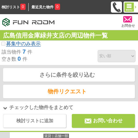
0
0
検討リスト
最近見た物件
お問合せ
広島信用金庫緑井支店の周辺物件一覧
募集中のみ表示
7
該当物件
件
0
空き数
件
さらに条件を絞り込む
物件リクエスト
チェックした物件をまとめて
検討リストに追加
お問い合わせ
賃貸｜店舗一部