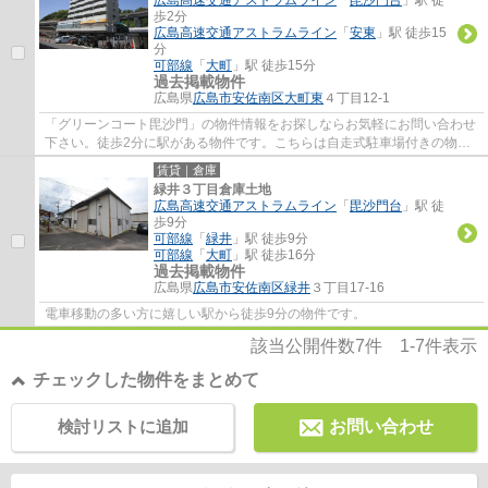
歩2分
広島高速交通アストラムライン
「
安東
」駅 徒歩15
分
可部線
「
大町
」駅 徒歩15分
過去掲載物件
広島県
広島市安佐南区
大町東
４丁目12-1
「グリーンコート毘沙門」の物件情報をお探しならお気軽にお問い合わせ
下さい。徒歩2分に駅がある物件です。こちらは自走式駐車場付きの物件
です。
賃貸｜倉庫
緑井３丁目倉庫土地
広島高速交通アストラムライン
「
毘沙門台
」駅 徒
歩9分
可部線
「
緑井
」駅 徒歩9分
可部線
「
大町
」駅 徒歩16分
過去掲載物件
広島県
広島市安佐南区
緑井
３丁目17-16
電車移動の多い方に嬉しい駅から徒歩9分の物件です。
該当公開件数
7
件
1-7
件表示
チェックした物件をまとめて
検討リストに追加
お問い合わせ