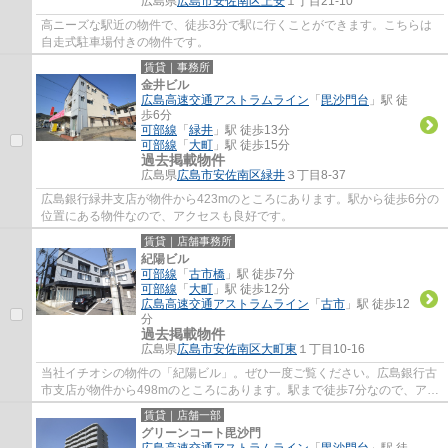
広島県
広島市安佐南区
上安
１丁目21-10
高ニーズな駅近の物件で、徒歩3分で駅に行くことができます。こちらは
自走式駐車場付きの物件です。
賃貸｜事務所
金井ビル
広島高速交通アストラムライン
「
毘沙門台
」駅 徒
歩6分
可部線
「
緑井
」駅 徒歩13分
可部線
「
大町
」駅 徒歩15分
過去掲載物件
広島県
広島市安佐南区
緑井
３丁目8-37
広島銀行緑井支店が物件から423mのところにあります。駅から徒歩6分の
位置にある物件なので、アクセスも良好です。
賃貸｜店舗事務所
紀陽ビル
可部線
「
古市橋
」駅 徒歩7分
可部線
「
大町
」駅 徒歩12分
広島高速交通アストラムライン
「
古市
」駅 徒歩12
分
過去掲載物件
広島県
広島市安佐南区
大町東
１丁目10-16
当社イチオシの物件の「紀陽ビル」。ぜひ一度ご覧ください。広島銀行古
市支店が物件から498mのところにあります。駅まで徒歩7分なので、アク
セスの良い物件です。
賃貸｜店舗一部
グリーンコート毘沙門
広島高速交通アストラムライン
「
毘沙門台
」駅 徒