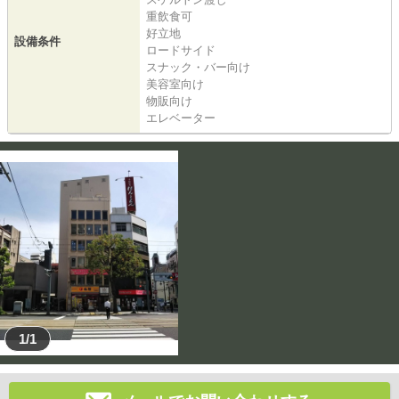
重飲食可
好立地
設備条件
ロードサイド
スナック・バー向け
美容室向け
物販向け
エレベーター
1/1