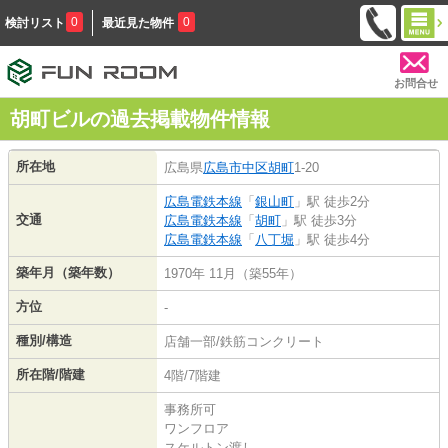
0
0
検討リスト
最近見た物件
お問合せ
胡町ビルの過去掲載物件情報
所在地
広島県
広島市中区
胡町
1-20
広島電鉄本線
「
銀山町
」駅 徒歩2分
交通
広島電鉄本線
「
胡町
」駅 徒歩3分
広島電鉄本線
「
八丁堀
」駅 徒歩4分
築年月（築年数）
1970年 11月（築55年）
方位
-
種別/構造
店舗一部/鉄筋コンクリート
所在階/階建
4階/7階建
事務所可
ワンフロア
スケルトン渡し