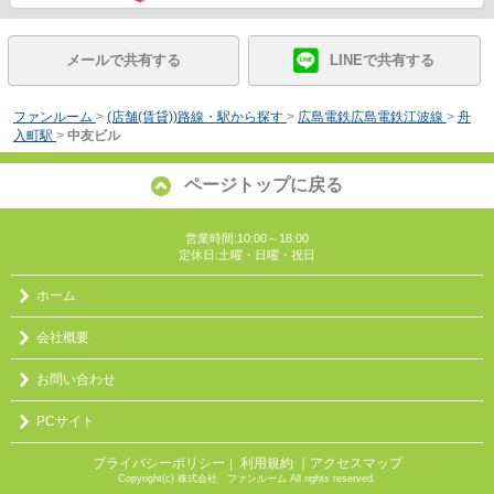
メールで共有する
LINEで共有する
ファンルーム
>
(店舗(賃貸))路線・駅から探す
>
広島電鉄広島電鉄江波線
>
舟
入町駅
>
中友ビル
ページトップに戻る
営業時間:10:00～18:00
定休日:土曜・日曜・祝日
ホーム
会社概要
お問い合わせ
PCサイト
プライバシーポリシー
利用規約
｜アクセスマップ
｜
Copyright(c) 株式会社 ファンルーム All rights reserved.