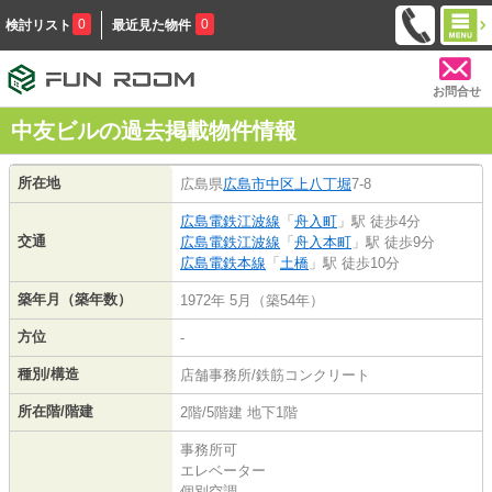
0
0
検討リスト
最近見た物件
お問合せ
中友ビルの過去掲載物件情報
所在地
広島県
広島市中区
上八丁堀
7-8
広島電鉄江波線
「
舟入町
」駅 徒歩4分
交通
広島電鉄江波線
「
舟入本町
」駅 徒歩9分
広島電鉄本線
「
土橋
」駅 徒歩10分
築年月（築年数）
1972年 5月（築54年）
方位
-
種別/構造
店舗事務所/鉄筋コンクリート
所在階/階建
2階/5階建 地下1階
事務所可
エレベーター
個別空調