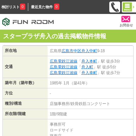
0
0
検討リスト
最近見た物件
お問合せ
スタープラザ舟入の過去掲載物件情報
所在地
広島県
広島市中区
舟入中町
9-18
広島電鉄江波線
「
舟入本町
」駅 徒歩3分
交通
広島電鉄江波線
「
舟入町
」駅 徒歩5分
広島電鉄江波線
「
舟入幸町
」駅 徒歩7分
築年月（築年数）
1985年 1月（築41年）
方位
-
種別/構造
店舗事務所/鉄骨鉄筋コンクリート
所在階/階建
1階/9階建
事務所可
ロードサイド
路面店