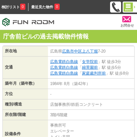
0
0
検討リスト
最近見た物件
お問合せ
庁舎前ビルの過去掲載物件情報
所在地
広島県
広島市中区
上八丁堀
7-20
広島電鉄白島線
「
女学院前
」駅 徒歩3分
交通
広島電鉄白島線
「
縮景園前
」駅 徒歩5分
広島電鉄白島線
「
家庭裁判所前
」駅 徒歩8分
築年月（築年数）
1984年 8月（築42年）
方位
-
種別/構造
店舗事務所/鉄筋コンクリート
所在階/階建
3階/6階建
事務所可
エレベーター
設備条件
トイレ共同