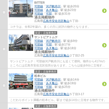
BITTER
可部線
「
河戸帆待川
」駅 徒歩20分
可部線
「
あき亀山
」駅 徒歩23分
可部線
「
可部
」駅 徒歩31分
過去掲載物件
広島県
広島市安佐北区
亀山
５丁目-
コチラは、令和2年築の、多くの方に好評の物件となります。
賃貸｜店舗事務所
サントピアトムテ
可部線
「
河戸帆待川
」駅 徒歩9分
可部線
「
可部
」駅 徒歩17分
可部線
「
あき亀山
」駅 徒歩18分
過去掲載物件
広島県
広島市安佐北区
亀山
２丁目2-25
サントピアトムテ：可部線河戸帆待川にも近くて便利。物件から417mの
ところには広島市安佐北区役所があります。こちらは徒歩9分に立地する
物件です。
賃貸｜店舗事務所
松本ビル
可部線
「
河戸帆待川
」駅 徒歩14分
可部線
「
あき亀山
」駅 徒歩19分
可部線
「
可部
」駅 徒歩25分
過去掲載物件
広島県
広島市安佐北区
亀山
５丁目3-17
こだわりポイント満載の松本ビル。駅まで徒歩14分に立地する物件です。
賃貸｜店舗事務所