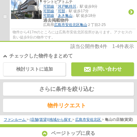
サントピアトムテ
可部線
「
河戸帆待川
」駅 徒歩9分
可部線
「
可部
」駅 徒歩17分
可部線
「
あき亀山
」駅 徒歩18分
過去掲載物件
広島県
広島市安佐北区
亀山
２丁目2-25
物件から417mのところには広島市安佐北区役所があります。アクセスの
良い徒歩9分の物件です。
該当公開件数
4
件
1-4
件表示
チェックした物件をまとめて
検討リストに追加
お問い合わせ
さらに条件を絞り込む
物件リクエスト
ファンルーム
>
(店舗(賃貸))地域から探す
>
広島市安佐北区
>
亀山の店舗(賃貸)
ページトップに戻る