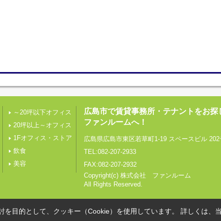
広島市で賃貸事務所・テナントをお探
～20坪以下オフィス
ファンルームへ！
20坪以上～オフィス
1Fオフィス・ストア
広島県広島市東区若草町1-19 スペースビル 202
飲食
TEL:082-207-2933
美容
FAX:082-207-2932
Copyright(c) 株式会社 ファンルーム
All Rights Reserved.
を目的として、クッキー（Cookie）を使用しています。
詳しくは、