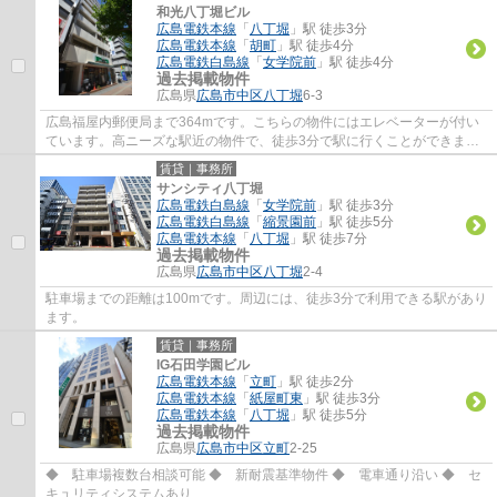
和光八丁堀ビル
広島電鉄本線
「
八丁堀
」駅 徒歩3分
広島電鉄本線
「
胡町
」駅 徒歩4分
広島電鉄白島線
「
女学院前
」駅 徒歩4分
過去掲載物件
広島県
広島市中区
八丁堀
6-3
広島福屋内郵便局まで364mです。こちらの物件にはエレベーターが付い
ています。高ニーズな駅近の物件で、徒歩3分で駅に行くことができま
す。
賃貸｜事務所
サンシティ八丁堀
広島電鉄白島線
「
女学院前
」駅 徒歩3分
広島電鉄白島線
「
縮景園前
」駅 徒歩5分
広島電鉄本線
「
八丁堀
」駅 徒歩7分
過去掲載物件
広島県
広島市中区
八丁堀
2-4
駐車場までの距離は100mです。周辺には、徒歩3分で利用できる駅があり
ます。
賃貸｜事務所
IG石田学園ビル
広島電鉄本線
「
立町
」駅 徒歩2分
広島電鉄本線
「
紙屋町東
」駅 徒歩3分
広島電鉄本線
「
八丁堀
」駅 徒歩5分
過去掲載物件
広島県
広島市中区
立町
2-25
◆ 駐車場複数台相談可能 ◆ 新耐震基準物件 ◆ 電車通り沿い ◆ セ
キュリティシステムあり