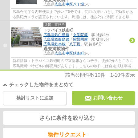
広島県
広島市中区
八丁堀
1-8
広島合同庁舎内郵便局まで歩いて5分です。犯罪の抑止力として効果があ
る防犯カメラが設置されています。周辺には、徒歩2分で利用できる駅が
あります。暑さも、寒さもしのげるエアコン...
賃貸｜事務所
トラバイユ鉄砲町
広島電鉄白島線
「
女学院前
」駅 徒歩4分
広島電鉄白島線
「
縮景園前
」駅 徒歩5分
広島電鉄本線
「
八丁堀
」駅 徒歩6分
過去掲載物件
広島県
広島市中区
鉄砲町
3-3
新着情報：トラバイユ鉄砲町の空室情報ならコチラ。徒歩2分のところに
広島幟町中特ビル内郵便局があります。こちらの物件には自走式駐車場が
あります。新しく開業したい方にオススメ、...
該当公開件数
10
件
1-10
件表示
チェックした物件をまとめて
検討リストに追加
お問い合わせ
さらに条件を絞り込む
物件リクエスト