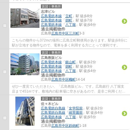
賃貸｜事務所
志津ビル
広島電鉄本線
「
立町
」駅 徒歩8分
広島電鉄本線
「
胡町
」駅 徒歩7分
広島電鉄本線
「
八丁堀
」駅 徒歩6分
過去掲載物件
広島県
広島市中区
三川町
3-3
こちらの物件から372mの場所に広島立町郵便局があります。駅徒歩8分に
駅が立地する物件なので、電車を多く利用する方にとって便利です。
賃貸｜事務所
広島教販ビル
広島電鉄本線
「
銀山町
」駅 徒歩2分
広島電鉄本線
「
胡町
」駅 徒歩3分
広島電鉄本線
「
八丁堀
」駅 徒歩4分
過去掲載物件
広島県
広島市中区
幟町
14-14
ぜひ一度見ていただきたい、「広島教販ビル」です。広島銀行 八丁堀支
店まで451mです。敷地内の駐車場に空きがあるので、是非ご利用くださ
い。賃料は24.2万円です。周辺には、徒歩2分...
賃貸｜事務所
佐々木ビル
広島電鉄白島線
「
女学院前
」駅 徒歩2分
広島電鉄白島線
「
縮景園前
」駅 徒歩4分
広島電鉄本線
「
八丁堀
」駅 徒歩5分
過去掲載物件
広島県
広島市中区
鉄砲町
1-18