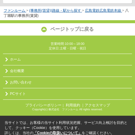
ファンルーム
>
(事務所(賃貸))路線・駅から探す
>
広島電鉄広島電鉄本線
>
八
丁堀駅の事務所(賃貸)
ページトップに戻る
営業時間:10:00～18:00
定休日:土曜・日曜・祝日
ホーム
会社概要
お問い合わせ
PCサイト
プライバシーポリシー
利用規約
｜アクセスマップ
｜
Copyright(c) 株式会社 ファンルーム All rights reserved.
当サイトでは、お客様の当サイト利用状況把握、サービス向上検討を目的と
して、クッキー（Cookie）を使用しています。
詳しくは、当社の
「Cookieの取扱いについて」
をご確認ください。