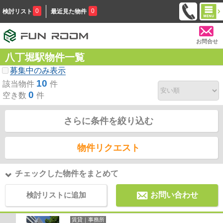
0
0
検討リスト
最近見た物件
お問合せ
八丁堀駅物件一覧
募集中のみ表示
10
該当物件
件
0
空き数
件
さらに条件を絞り込む
物件リクエスト
チェックした物件をまとめて
検討リストに追加
お問い合わせ
賃貸｜事務所