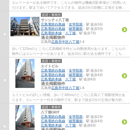
エレベーターがある物件です。こちらの物件は機械式駐車場がご利用いた
だけます。駅まで歩いてアクセスできる、徒歩2分の距離に立地する物件
です。10階建てで快適な物件。
賃貸｜事務所
サンシティ八丁堀
広島電鉄白島線
「
女学院前
」駅 徒歩3分
広島電鉄白島線
「
縮景園前
」駅 徒歩5分
広島電鉄本線
「
八丁堀
」駅 徒歩7分
過去掲載物件
広島県
広島市中区
八丁堀
2-4
歩いて325mのところに広島幟町中特ビル内郵便局があります。こちらの
物件にはエレベーターがあります。徒歩3分に駅がある物件です。こちら
の物件から、100mで駐車場です。
賃貸｜事務所
エイトビル
広島電鉄白島線
「
女学院前
」駅 徒歩2分
広島電鉄白島線
「
縮景園前
」駅 徒歩4分
広島電鉄本線
「
八丁堀
」駅 徒歩6分
過去掲載物件
広島県
広島市中区
八丁堀
1-8
エイトビルの詳しい情報。歩いて380mのところに広島八丁堀郵便局があ
ります。エレベーター付きの物件です。駅まで徒歩2分の立地が魅力的
な、利便性の高い物件です。
賃貸｜事務所
八丁堀GRIT
広島電鉄白島線
「
女学院前
」駅 徒歩2分
広島電鉄白島線
「
縮景園前
」駅 徒歩4分
広島電鉄本線
「
八丁堀
」駅 徒歩6分
過去掲載物件