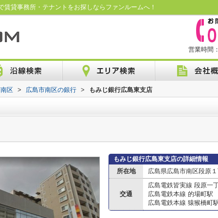
で賃貸事務所・テナントをお探しならファンルームへ！
営業時間：1
市南区
>
広島市南区の銀行
>
もみじ銀行広島東支店
もみじ銀行広島東支店の詳細情報
所在地
広島県広島市南区段原１丁
広島電鉄皆実線 段原一
交通
広島電鉄本線 的場町駅
広島電鉄本線 猿猴橋町