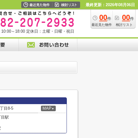
最終更新：2026年08月06日
00
00
件
件
最近見た物件
検討リスト
0:00～18:00
定休日：土曜・日曜・祝日
目8-5
MAP
▼
丁目駅
駅