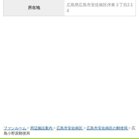
広島県広島市安佐南区伴東３丁目2-1
所在地
4
ファンルーム
>
周辺施設案内
>
広島市安佐南区
>
広島市安佐南区の郵便局
>
広
島小野原郵便局