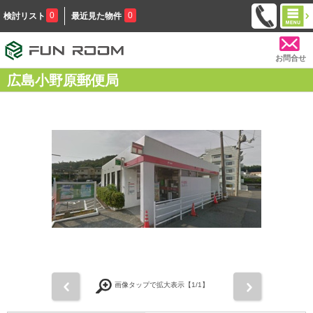
0
0
検討リスト
最近見た物件
お問合せ
広島小野原郵便局
前
次
画像タップで拡大表示【
1
/1】