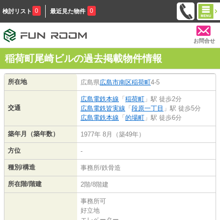
0
0
検討リスト
最近見た物件
お問合せ
稲荷町尾崎ビルの過去掲載物件情報
所在地
広島県
広島市南区
稲荷町
4-5
広島電鉄本線
「
稲荷町
」駅 徒歩2分
交通
広島電鉄皆実線
「
段原一丁目
」駅 徒歩5分
広島電鉄本線
「
的場町
」駅 徒歩6分
築年月（築年数）
1977年 8月（築49年）
方位
-
種別/構造
事務所/鉄骨造
所在階/階建
2階/8階建
事務所可
好立地
エレベーター