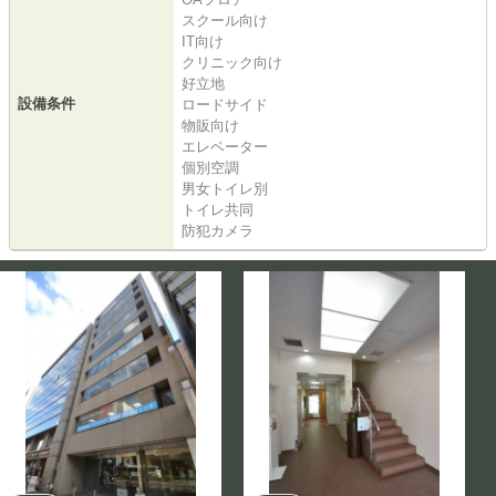
スクール向け
IT向け
クリニック向け
好立地
設備条件
ロードサイド
物販向け
エレベーター
個別空調
男女トイレ別
トイレ共同
防犯カメラ