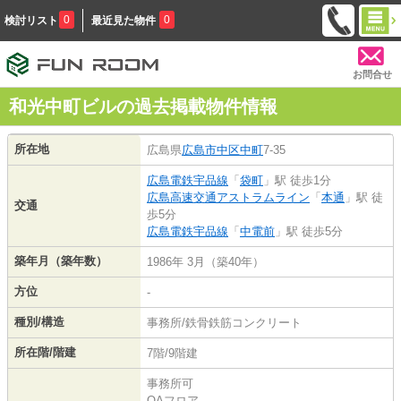
0
0
検討リスト
最近見た物件
お問合せ
和光中町ビルの過去掲載物件情報
所在地
広島県
広島市中区
中町
7-35
広島電鉄宇品線
「
袋町
」駅 徒歩1分
広島高速交通アストラムライン
「
本通
」駅 徒
交通
歩5分
広島電鉄宇品線
「
中電前
」駅 徒歩5分
築年月（築年数）
1986年 3月（築40年）
方位
-
種別/構造
事務所/鉄骨鉄筋コンクリート
所在階/階建
7階/9階建
事務所可
OAフロア