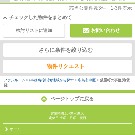
すか。
該当公開件数
3
件
1-3
件表示
チェックした物件をまとめて
検討リストに追加
お問い合わせ
さらに条件を絞り込む
物件リクエスト
ファンルーム
>
(事務所(賃貸))地域から探す
>
広島市中区
>
猫屋町の事務所(賃
貸)
ページトップに戻る
営業時間:10:00～18:00
定休日:土曜・日曜・祝日
ホーム