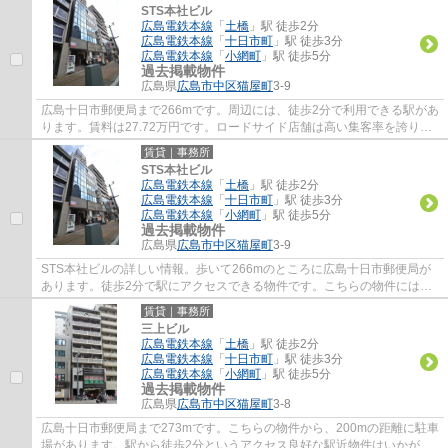
STS本社ビル
広島電鉄本線
「
土橋
」駅 徒歩2分
広島電鉄本線
「
十日市町
」駅 徒歩3分
広島電鉄本線
「
小網町
」駅 徒歩5分
過去掲載物件
広島県
広島市中区
猫屋町
3-9
広島十日市郵便局まで266mです。周辺には、徒歩2分で利用できる駅があ
ります。賃料は27.72万円です。ロードサイド店舗は高い集客率を誇りま
す。
賃貸｜事務所
STS本社ビル
広島電鉄本線
「
土橋
」駅 徒歩2分
広島電鉄本線
「
十日市町
」駅 徒歩3分
広島電鉄本線
「
小網町
」駅 徒歩5分
過去掲載物件
広島県
広島市中区
猫屋町
3-9
STS本社ビルの詳しい情報。歩いて266mのところに広島十日市郵便局が
あります。徒歩2分で駅にアクセスできる物件です。こちらの物件にはエ
レベーターがあります。
賃貸｜事務所
三上ビル
広島電鉄本線
「
土橋
」駅 徒歩2分
広島電鉄本線
「
十日市町
」駅 徒歩3分
広島電鉄本線
「
小網町
」駅 徒歩5分
過去掲載物件
広島県
広島市中区
猫屋町
3-8
広島十日市郵便局まで273mです。こちらの物件から、200mの距離に駐車
場があります。駅から徒歩2分というアクセス良好な駅近物件はいかがで