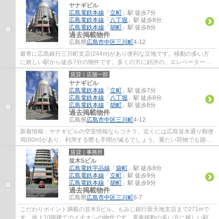
ヤナギビル
広島電鉄本線
「
立町
」駅 徒歩7分
広島電鉄本線
「
八丁堀
」駅 徒歩8分
広島電鉄本線
「
胡町
」駅 徒歩8分
過去掲載物件
広島県
広島市中区
三川町
4-12
最寄に広島銀行三川町支店(244m)があり便利な立地です。移動の多い方
に嬉しい駅から徒歩7分の物件です。多くの方に好評の、エレベーター付
き物件となっています。300メートルほどの距...
賃貸｜店舗一部
ヤナギビル
広島電鉄本線
「
立町
」駅 徒歩7分
広島電鉄本線
「
八丁堀
」駅 徒歩8分
広島電鉄本線
「
胡町
」駅 徒歩8分
過去掲載物件
広島県
広島市中区
三川町
4-12
新着情報：ヤナギビルの空室情報ならコチラ。近くには広島並木通り郵便
局(80m)があり、利用する際も手間が減るでしょう。重たい荷物でも困ら
ないエレベーター付き物件。日常で不自由を...
賃貸｜事務所
並木Sビル
広島電鉄宇品線
「
袋町
」駅 徒歩8分
広島電鉄本線
「
立町
」駅 徒歩9分
広島電鉄本線
「
胡町
」駅 徒歩9分
過去掲載物件
広島県
広島市中区
三川町
6-7
こだわりポイント満載の並木Sビル。もみじ銀行新天地支店まで271mで
す。地上10階建てのイチオシの物件です。電車移動の多い方に嬉しい駅か