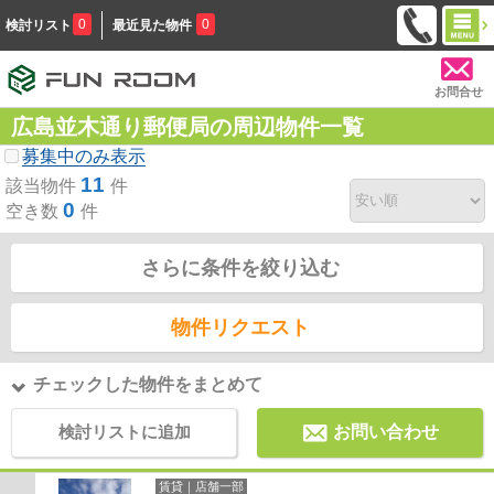
0
0
検討リスト
最近見た物件
お問合せ
広島並木通り郵便局の周辺物件一覧
募集中のみ表示
11
該当物件
件
0
空き数
件
さらに条件を絞り込む
物件リクエスト
チェックした物件をまとめて
検討リストに追加
お問い合わせ
賃貸｜店舗一部