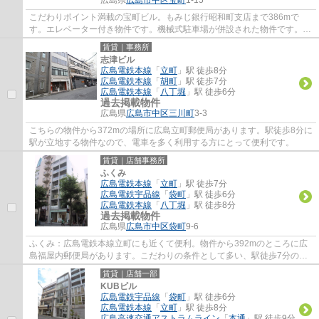
こだわりポイント満載の宝町ビル。もみじ銀行昭和町支店まで386mで
す。エレベーター付き物件です。機械式駐車場が併設された物件です。こ
ちらは徒歩10分に立地する物件です。
賃貸｜事務所
志津ビル
広島電鉄本線
「
立町
」駅 徒歩8分
広島電鉄本線
「
胡町
」駅 徒歩7分
広島電鉄本線
「
八丁堀
」駅 徒歩6分
過去掲載物件
広島県
広島市中区
三川町
3-3
こちらの物件から372mの場所に広島立町郵便局があります。駅徒歩8分に
駅が立地する物件なので、電車を多く利用する方にとって便利です。
賃貸｜店舗事務所
ふくみ
広島電鉄本線
「
立町
」駅 徒歩7分
広島電鉄宇品線
「
袋町
」駅 徒歩6分
広島電鉄本線
「
八丁堀
」駅 徒歩8分
過去掲載物件
広島県
広島市中区
袋町
9-6
ふくみ：広島電鉄本線立町にも近くて便利。物件から392mのところに広
島福屋内郵便局があります。こだわりの条件として多い、駅徒歩7分の物
件です。
賃貸｜店舗一部
KUBビル
広島電鉄宇品線
「
袋町
」駅 徒歩6分
広島電鉄本線
「
立町
」駅 徒歩8分
広島高速交通アストラムライン
「
本通
」駅 徒歩9分