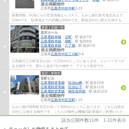
過去掲載物件
広島県
広島市中区
中町
2-23
新着情報：KUBビルの空室情報ならコチラ。もみじ銀行新天地支店まで
228mです。駐車場までの距離は300mです。駅徒歩6分に駅が立地する物
件なので、電車を多く利用する方にとって便利です。
賃貸｜店舗一部
並木カール
広島電鉄本線
「
立町
」駅 徒歩7分
広島電鉄本線
「
胡町
」駅 徒歩8分
広島電鉄本線
「
八丁堀
」駅 徒歩7分
過去掲載物件
広島県
広島市中区
三川町
3-8
広島銀行三川町支店が歩いて232mのところにあります。エレベーターが
ある物件です。駅から徒歩7分の物件で、アクセス良好です。
賃貸｜事務所
宝町ビル
広島電鉄皆実線
「
比治山橋
」駅 徒歩10分
広島電鉄皆実線
「
比治山下
」駅 徒歩11分
広島電鉄皆実線
「
南区役所前
」駅 徒歩12分
過去掲載物件
広島県
広島市中区
宝町
1-15
もみじ銀行昭和町支店が歩いて386mのところにあります。こちらは徒歩
10分に立地する物件です。こちらの物件は機械式駐車場がご利用いただけ
ます。こちらはエレベーター付き物件です。
該当公開件数
11
件
1-11
件表示