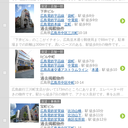
ら徒歩8分の物件です。エレベーター付きの物...
賃貸｜店舗一部
下井ビル
広島電鉄宇品線
「
袋町
」駅 徒歩8分
広島電鉄宇品線
「
中電前
」駅 徒歩9分
広島電鉄本線
「
立町
」駅 徒歩9分
過去掲載物件
広島県
広島市中区
三川町
10-18
「下井ビル」のここがイチオシ。広島並木通り郵便局まで88mです。駐車
場までの距離は300mです。高いニーズのある、駅徒歩8分の物件です。こ
ちらの物件にはエレベーターが付いています。
賃貸｜店舗一部
Iビル中町
広島電鉄宇品線
「
袋町
」駅 徒歩7分
広島電鉄宇品線
「
中電前
」駅 徒歩9分
広島高速交通アストラムライン
「
本通
」駅 徒歩10
分
過去掲載物件
広島県
広島市中区
中町
10-14
広島銀行三川町支店が歩いて173mのところにあります。エレベーター付
きの物件です。駅から徒歩7分の物件で、アクセス良好です。車をお持ち
の方にもオススメの、機械式駐車場を利用でき...
賃貸｜事務所
宝町ビル
広島電鉄皆実線
「
比治山橋
」駅 徒歩10分
広島電鉄皆実線
「
比治山下
」駅 徒歩11分
広島電鉄皆実線
「
南区役所前
」駅 徒歩12分
過去掲載物件
広島県
広島市中区
宝町
1-15