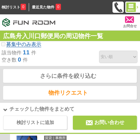
0
0
検討リスト
最近見た物件
お問合せ
広島舟入川口郵便局の周辺物件一覧
募集中のみ表示
11
該当物件
件
0
空き数
件
さらに条件を絞り込む
物件リクエスト
チェックした物件をまとめて
検討リストに追加
お問い合わせ
賃貸｜事務所