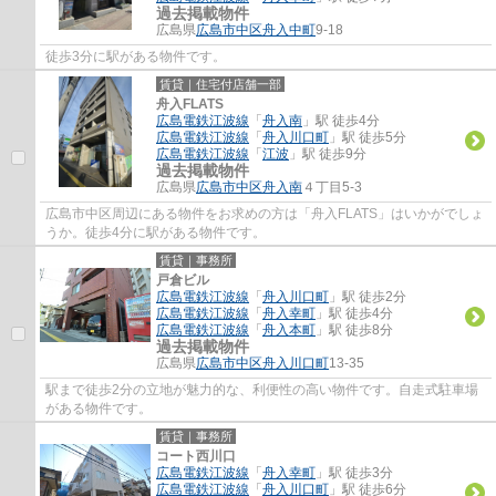
過去掲載物件
広島県
広島市中区
舟入中町
9-18
徒歩3分に駅がある物件です。
賃貸｜住宅付店舗一部
舟入FLATS
広島電鉄江波線
「
舟入南
」駅 徒歩4分
広島電鉄江波線
「
舟入川口町
」駅 徒歩5分
広島電鉄江波線
「
江波
」駅 徒歩9分
過去掲載物件
広島県
広島市中区
舟入南
４丁目5-3
広島市中区周辺にある物件をお求めの方は「舟入FLATS」はいかがでしょ
うか。徒歩4分に駅がある物件です。
賃貸｜事務所
戸倉ビル
広島電鉄江波線
「
舟入川口町
」駅 徒歩2分
広島電鉄江波線
「
舟入幸町
」駅 徒歩4分
広島電鉄江波線
「
舟入本町
」駅 徒歩8分
過去掲載物件
広島県
広島市中区
舟入川口町
13-35
駅まで徒歩2分の立地が魅力的な、利便性の高い物件です。自走式駐車場
がある物件です。
賃貸｜事務所
コート西川口
広島電鉄江波線
「
舟入幸町
」駅 徒歩3分
広島電鉄江波線
「
舟入川口町
」駅 徒歩6分