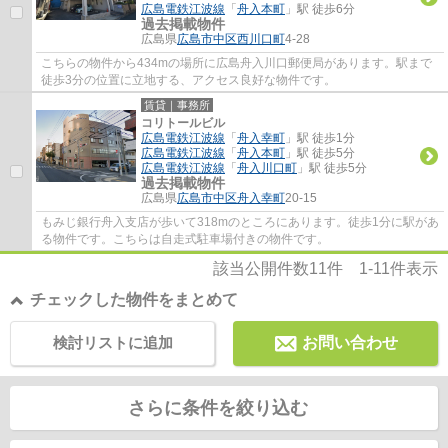
広島電鉄江波線
「
舟入本町
」駅 徒歩6分
過去掲載物件
広島県
広島市中区
西川口町
4-28
こちらの物件から434mの場所に広島舟入川口郵便局があります。駅まで
徒歩3分の位置に立地する、アクセス良好な物件です。
賃貸｜事務所
コリトールビル
広島電鉄江波線
「
舟入幸町
」駅 徒歩1分
広島電鉄江波線
「
舟入本町
」駅 徒歩5分
広島電鉄江波線
「
舟入川口町
」駅 徒歩5分
過去掲載物件
広島県
広島市中区
舟入幸町
20-15
もみじ銀行舟入支店が歩いて318mのところにあります。徒歩1分に駅があ
る物件です。こちらは自走式駐車場付きの物件です。
該当公開件数
11
件
1-11
件表示
チェックした物件をまとめて
検討リストに追加
お問い合わせ
さらに条件を絞り込む