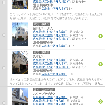
広島電鉄江波線
「
舟入川口町
」駅 徒歩8分
過去掲載物件
広島県
広島市中区
舟入本町
13-4
こだわりポイント満載のKAIZOビル。10階建てで、街並みに溶け込んだ落
ち着いた建物。周辺には、徒歩2分で利用できる駅があります。
賃貸｜事務所
藤田ビル 舟入
広島電鉄江波線
「
舟入幸町
」駅 徒歩4分
広島電鉄江波線
「
舟入本町
」駅 徒歩6分
広島電鉄江波線
「
舟入川口町
」駅 徒歩7分
過去掲載物件
広島県
広島市中区
舟入幸町
24-16
賃貸｜事務所
浜本ビル
広島電鉄江波線
「
舟入幸町
」駅 徒歩2分
広島電鉄江波線
「
舟入本町
」駅 徒歩3分
広島電鉄江波線
「
舟入川口町
」駅 徒歩6分
過去掲載物件
広島県
広島市中区
舟入幸町
9-18
浜本ビル：広島電鉄江波線舟入幸町にも近くて便利。広島銀行舟入支店が
歩いて283mのところにあります。徒歩2分で駅にアクセス可能な、魅力的
な駅近物件です。
賃貸｜店舗事務所
スタープラザ舟入
広島電鉄江波線
「
舟入本町
」駅 徒歩3分
広島電鉄江波線
「
舟入町
」駅 徒歩5分
広島電鉄江波線
「
舟入幸町
」駅 徒歩7分