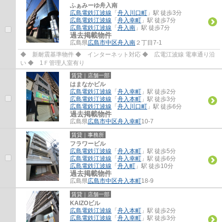
ふぁみーゆ舟入南
広島電鉄江波線
「
舟入川口町
」駅 徒歩3分
広島電鉄江波線
「
舟入幸町
」駅 徒歩7分
広島電鉄江波線
「
舟入南
」駅 徒歩7分
過去掲載物件
広島県
広島市中区
舟入南
２丁目7-1
◆ 新耐震基準物件 ◆ インターネット対応 ◆ 広電江波線 電車通り沿
い ◆ 1Ｆ管理人室有り
賃貸｜店舗一部
はまなかビル
広島電鉄江波線
「
舟入幸町
」駅 徒歩2分
広島電鉄江波線
「
舟入本町
」駅 徒歩3分
広島電鉄江波線
「
舟入川口町
」駅 徒歩6分
過去掲載物件
広島県
広島市中区
舟入幸町
10-7
賃貸｜事務所
フラワービル
広島電鉄江波線
「
舟入本町
」駅 徒歩5分
広島電鉄江波線
「
舟入幸町
」駅 徒歩6分
広島電鉄江波線
「
舟入町
」駅 徒歩10分
過去掲載物件
広島県
広島市中区
舟入本町
18-9
賃貸｜店舗一部
KAIZOビル
広島電鉄江波線
「
舟入本町
」駅 徒歩2分
広島電鉄江波線
「
舟入幸町
」駅 徒歩3分