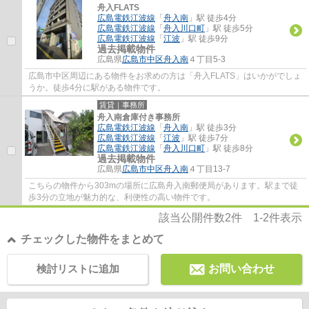
舟入FLATS
広島電鉄江波線
「
舟入南
」駅 徒歩4分
広島電鉄江波線
「
舟入川口町
」駅 徒歩5分
広島電鉄江波線
「
江波
」駅 徒歩9分
過去掲載物件
広島県
広島市中区
舟入南
４丁目5-3
広島市中区周辺にある物件をお求めの方は「舟入FLATS」はいかがでしょ
うか。徒歩4分に駅がある物件です。
賃貸｜事務所
舟入南倉庫付き事務所
広島電鉄江波線
「
舟入南
」駅 徒歩3分
広島電鉄江波線
「
江波
」駅 徒歩7分
広島電鉄江波線
「
舟入川口町
」駅 徒歩8分
過去掲載物件
広島県
広島市中区
舟入南
４丁目13-7
こちらの物件から303mの場所に広島舟入南郵便局があります。駅まで徒
歩3分の立地が魅力的な、利便性の高い物件です。
該当公開件数
2
件
1-2
件表示
チェックした物件をまとめて
検討リストに追加
お問い合わせ