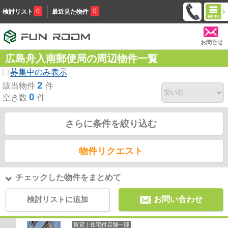
0
0
検討リスト
最近見た物件
お問合せ
広島舟入南郵便局の周辺物件一覧
募集中のみ表示
2
該当物件
件
0
空き数
件
さらに条件を絞り込む
物件リクエスト
チェックした物件をまとめて
検討リストに追加
お問い合わせ
賃貸｜住宅付店舗一部