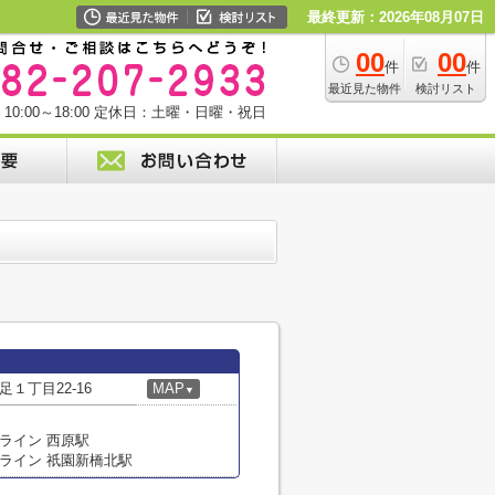
最終更新：2026年08月07日
00
00
件
件
最近見た物件
検討リスト
0:00～18:00
定休日：土曜・日曜・祝日
１丁目22-16
MAP
▼
ライン 西原駅
ライン 祇園新橋北駅