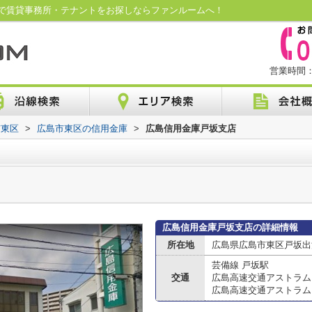
で賃貸事務所・テナントをお探しならファンルームへ！
営業時間：1
市東区
>
広島市東区の信用金庫
>
広島信用金庫戸坂支店
広島信用金庫戸坂支店の詳細情報
所在地
広島県広島市東区戸坂出江
芸備線 戸坂駅
交通
広島高速交通アストラム
広島高速交通アストラム