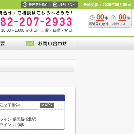
最終更新：2026年08月06日
00
00
件
件
最近見た物件
検討リスト
0:00～18:00
定休日：土曜・日曜・祝日
２丁目9-4
MAP
▼
ライン 祇園新橋北駅
ライン 西原駅