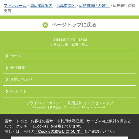
ファンルーム
>
周辺施設案内
>
広島市南区
>
広島市南区の銀行
>
広島銀行仁保
支店
ページトップに戻る
営業時間:10:00～18:00
定休日:土曜・日曜・祝日
ホーム
会社概要
お問い合わせ
PCサイト
プライバシーポリシー
利用規約
｜アクセスマップ
｜
Copyright(c) 株式会社 ファンルーム All rights reserved.
当サイトでは、お客様の当サイト利用状況把握、サービス向上検討を目的と
して、クッキー（Cookie）を使用しています。
詳しくは、当社の
「Cookieの取扱いについて」
をご確認ください。