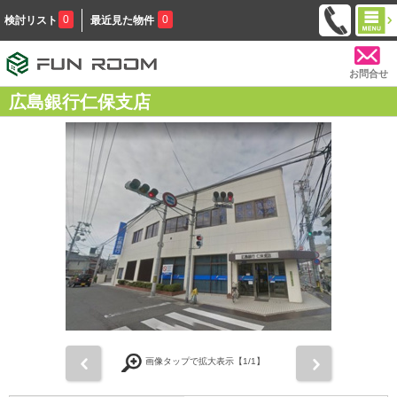
0
0
検討リスト
最近見た物件
お問合せ
広島銀行仁保支店
前
次
画像タップで拡大表示【
1
/1】