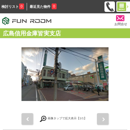
0
0
検討リスト
最近見た物件
お問合せ
広島信用金庫皆実支店
前
次
画像タップで拡大表示【
1
/1】