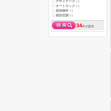
デザイナーズ
(-)
オートロック
(-)
居抜物件
(-)
個別空調
(-)
34
件が該当