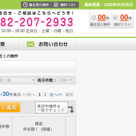
最終更新：2026年08月08日
00
00
件
件
最近見た物件
検討リスト
0:00～18:00
定休日：土曜・日曜・祝日
近くの物件
表示件数：
30
件表示
<<前へ
1
2
次へ>>
最初
表示中物件を
一括でチェック
構造
築年数
所在階 / （階建）