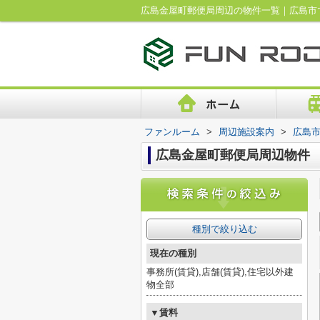
広島金屋町郵便局周辺の物件一覧｜広島市
ファンルーム
>
周辺施設案内
>
広島
広島金屋町郵便局周辺物件
種別で絞り込む
現在の種別
事務所(賃貸),店舗(賃貸),住宅以外建
物全部
▼賃料