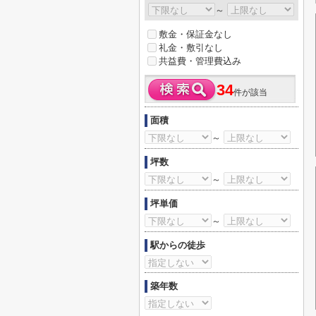
～
敷金・保証金なし
礼金・敷引なし
共益費・管理費込み
34
件が該当
面積
～
坪数
～
坪単価
～
駅からの徒歩
築年数