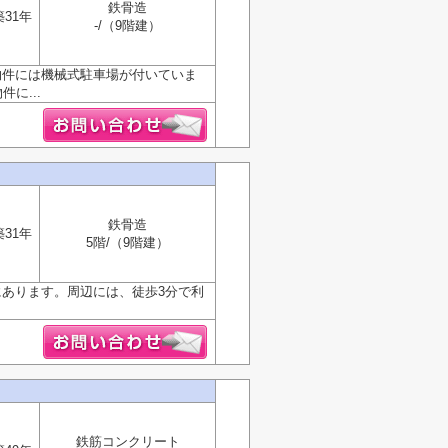
鉄骨造
築31年
-/（9階建）
物件には機械式駐車場が付いていま
に...
鉄骨造
築31年
5階/（9階建）
にあります。周辺には、徒歩3分で利
鉄筋コンクリート