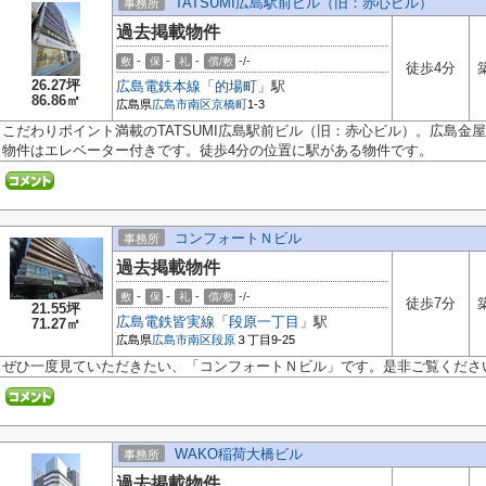
TATSUMI広島駅前ビル（旧：赤心ビル）
事務所
過去掲載物件
-
-
-
-/-
敷
保
礼
償/敷
徒歩4分
26.27坪
広島電鉄本線
「
的場町
」駅
86.86㎡
広島県
広島市南区
京橋町
1-3
こだわりポイント満載のTATSUMI広島駅前ビル（旧：赤心ビル）。広島金屋
物件はエレベーター付きです。徒歩4分の位置に駅がある物件です。
コンフォートＮビル
事務所
過去掲載物件
-
-
-
-/-
敷
保
礼
償/敷
徒歩7分
21.55坪
広島電鉄皆実線
「
段原一丁目
」駅
71.27㎡
広島県
広島市南区
段原
３丁目9-25
ぜひ一度見ていただきたい、「コンフォートＮビル」です。是非ご覧ください
WAKO稲荷大橋ビル
事務所
過去掲載物件