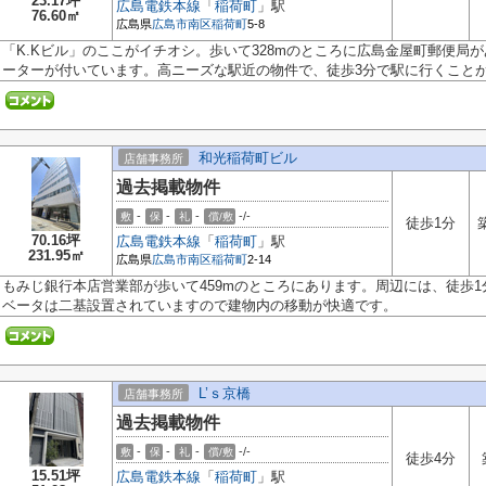
23.17坪
広島電鉄本線
「
稲荷町
」駅
76.60㎡
広島県
広島市南区
稲荷町
5-8
「K.Kビル」のここがイチオシ。歩いて328mのところに広島金屋町郵便局
ーターが付いています。高ニーズな駅近の物件で、徒歩3分で駅に行くことがで
和光稲荷町ビル
店舗事務所
過去掲載物件
-
-
-
-/-
敷
保
礼
償/敷
徒歩1分
70.16坪
広島電鉄本線
「
稲荷町
」駅
231.95㎡
広島県
広島市南区
稲荷町
2-14
もみじ銀行本店営業部が歩いて459mのところにあります。周辺には、徒歩
ベータは二基設置されていますので建物内の移動が快適です。
L’ｓ京橋
店舗事務所
過去掲載物件
-
-
-
-/-
敷
保
礼
償/敷
徒歩4分
15.51坪
広島電鉄本線
「
稲荷町
」駅