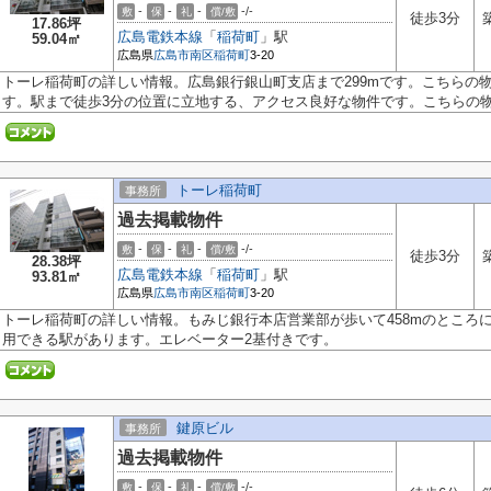
-
-
-
-/-
敷
保
礼
償/敷
徒歩3分
17.86坪
広島電鉄本線
「
稲荷町
」駅
59.04㎡
広島県
広島市南区
稲荷町
3-20
トーレ稲荷町の詳しい情報。広島銀行銀山町支店まで299mです。こちらの
す。駅まで徒歩3分の位置に立地する、アクセス良好な物件です。こちらの物件
トーレ稲荷町
事務所
過去掲載物件
-
-
-
-/-
敷
保
礼
償/敷
徒歩3分
28.38坪
広島電鉄本線
「
稲荷町
」駅
93.81㎡
広島県
広島市南区
稲荷町
3-20
トーレ稲荷町の詳しい情報。もみじ銀行本店営業部が歩いて458mのところ
用できる駅があります。エレベーター2基付きです。
鍵原ビル
事務所
過去掲載物件
-
-
-
-/-
敷
保
礼
償/敷