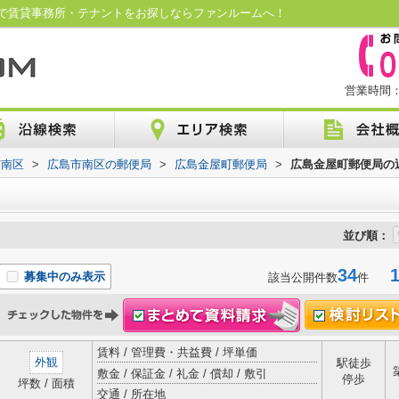
で賃貸事務所・テナントをお探しならファンルームへ！
営業時間：1
市南区
>
広島市南区の郵便局
>
広島金屋町郵便局
>
広島金屋町郵便局の
並び順：
34
1-
募集中のみ表示
該当公開件数
件
賃料 / 管理費・共益費 / 坪単価
外観
駅徒歩
敷金 / 保証金 / 礼金 / 償却 / 敷引
停歩
坪数 / 面積
交通 / 所在地