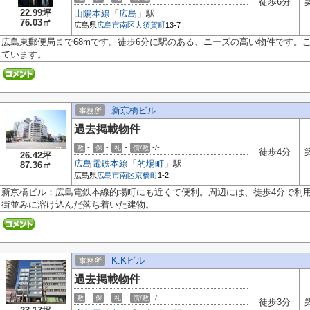
徒歩6分
22.99坪
山陽本線
「
広島
」駅
76.03㎡
広島県
広島市南区
大須賀町
13-7
広島東郵便局まで68mです。徒歩6分に駅のある、ニーズの高い物件です。
ています。
新京橋ビル
事務所
過去掲載物件
-
-
-
-/-
敷
保
礼
償/敷
徒歩4分
26.42坪
広島電鉄本線
「
的場町
」駅
87.36㎡
広島県
広島市南区
京橋町
1-2
新京橋ビル：広島電鉄本線的場町にも近くて便利。周辺には、徒歩4分で利用
街並みに溶け込んだ落ち着いた建物。
K.Kビル
事務所
過去掲載物件
-
-
-
-/-
敷
保
礼
償/敷
徒歩3分