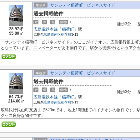
サンシティ稲荷町 ビジネスサイド
事務所
過去掲載物件
-
-
-
-/-
敷
保
礼
償/敷
徒歩3分
28.97坪
広島電鉄本線
「
稲荷町
」駅
95.80㎡
広島県
広島市南区
稲荷町
3-13
「サンシティ稲荷町 ビジネスサイド」のここがイチオシ。広島銀行銀山町支
となっています。エレベーターがある物件です。駅から徒歩3分というアクセス
サンシティ稲荷町 ビジネスサイド
事務所
過去掲載物件
-
-
-
-/-
敷
保
礼
償/敷
徒歩3分
64.73坪
広島電鉄本線
「
稲荷町
」駅
214.00㎡
広島県
広島市南区
稲荷町
3-13
広島銀行銀山町支店まで320mです。地上10階建てのイチオシの物件です。
クセス良好な物件です。