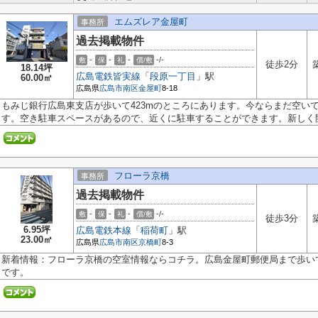
エムズレア金屋町
事務所
過去掲載物件
-
-
-
-/-
敷
保
礼
償/敷
徒歩2分
18.14坪
広島電鉄皆実線
「
段原一丁目
」駅
60.00㎡
広島県
広島市南区
金屋町
8-18
もみじ銀行広島東支店が歩いて423mのところにあります。今ならまだ空い
す。空き駐車スペースがあるので、近くに駐車することができます。新しく開業
フローラ京橋
事務所
過去掲載物件
-
-
-
-/-
敷
保
礼
償/敷
徒歩3分
6.95坪
広島電鉄本線
「
稲荷町
」駅
23.00㎡
広島県
広島市南区
京橋町
8-3
新着情報：フローラ京橋の空室情報ならコチラ。広島金屋町郵便局まで歩い
です。