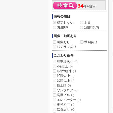
34
件が該当
情報公開日
指定しない
本日
3日以内
1週間以内
画像・動画あり
画像あり
動画あり
パノラマあり
こだわり条件
駐車場あり
(-)
2階以上
(-)
1階の物件
(-)
10階以上
(-)
20階以上
(-)
最上階
(-)
ワンフロア
(-)
高層ビル
(-)
エレベーター
(-)
事務所可
(-)
飲食店可
(-)