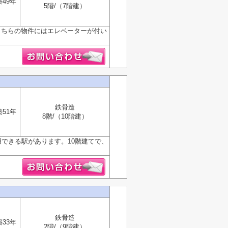
築49年
5階/（7階建）
こちらの物件にはエレベーターが付い
鉄骨造
築51年
8階/（10階建）
できる駅があります。10階建てで、
鉄骨造
築33年
2階/（9階建）