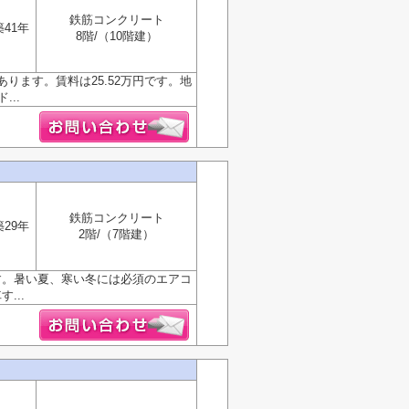
鉄筋コンクリート
築41年
8階/（10階建）
ります。賃料は25.52万円です。地
..
鉄筋コンクリート
築29年
2階/（7階建）
す。暑い夏、寒い冬には必須のエアコ
...