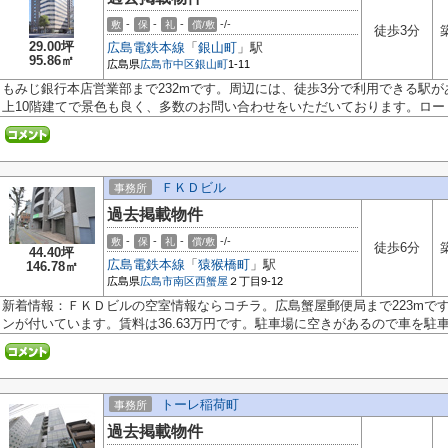
-
-
-
-/-
敷
保
礼
償/敷
徒歩3分
29.00坪
広島電鉄本線
「
銀山町
」駅
95.86㎡
広島県
広島市中区
銀山町
1-11
もみじ銀行本店営業部まで232mです。周辺には、徒歩3分で利用できる駅があ
上10階建てで景色も良く、多数のお問い合わせをいただいております。ロード.
ＦＫＤビル
事務所
過去掲載物件
-
-
-
-/-
敷
保
礼
償/敷
徒歩6分
44.40坪
広島電鉄本線
「
猿猴橋町
」駅
146.78㎡
広島県
広島市南区
西蟹屋
２丁目9-12
新着情報：ＦＫＤビルの空室情報ならコチラ。広島蟹屋郵便局まで223mで
ンが付いています。賃料は36.63万円です。駐車場に空きがあるので車を駐車す
トーレ稲荷町
事務所
過去掲載物件