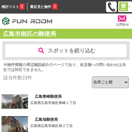
0
0
検討リスト
最近見た物件
お問合せ
広島市南区の郵便局
スポットを絞り込む
※物件情報の周辺施設紹介のページであり、各店舗への問い合わせは当
社では対応できません。
該当件数
23
件
広島青崎郵便局
広島県広島市南区青崎１丁目
-
広島旭郵便局
広島県広島市南区旭２丁目