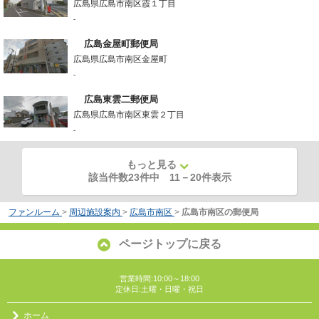
広島県広島市南区霞１丁目
-
広島金屋町郵便局
広島県広島市南区金屋町
-
広島東雲二郵便局
広島県広島市南区東雲２丁目
-
もっと見る
該当件数23件中
11
－
20
件表示
ファンルーム
>
周辺施設案内
>
広島市南区
>
広島市南区の郵便局
ページトップに戻る
営業時間:10:00～18:00
定休日:土曜・日曜・祝日
ホーム