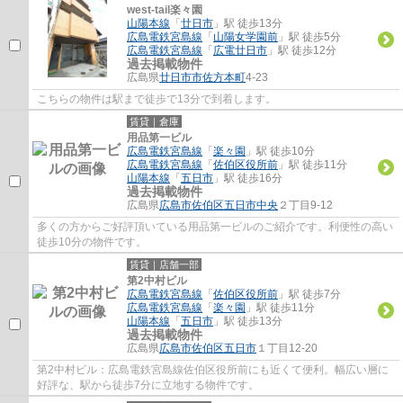
west-tail楽々園
山陽本線
「
廿日市
」駅 徒歩13分
広島電鉄宮島線
「
山陽女学園前
」駅 徒歩5分
広島電鉄宮島線
「
広電廿日市
」駅 徒歩12分
過去掲載物件
広島県
廿日市市
佐方本町
4-23
こちらの物件は駅まで徒歩で13分で到着します。
賃貸｜倉庫
用品第一ビル
広島電鉄宮島線
「
楽々園
」駅 徒歩10分
広島電鉄宮島線
「
佐伯区役所前
」駅 徒歩11分
山陽本線
「
五日市
」駅 徒歩16分
過去掲載物件
広島県
広島市佐伯区
五日市中央
２丁目9-12
多くの方からご好評頂いている用品第一ビルのご紹介です。利便性の高い
徒歩10分の物件です。
賃貸｜店舗一部
第2中村ビル
広島電鉄宮島線
「
佐伯区役所前
」駅 徒歩7分
広島電鉄宮島線
「
楽々園
」駅 徒歩11分
山陽本線
「
五日市
」駅 徒歩13分
過去掲載物件
広島県
広島市佐伯区
五日市
１丁目12-20
第2中村ビル：広島電鉄宮島線佐伯区役所前にも近くて便利。幅広い層に
好評な、駅から徒歩7分に立地する物件です。