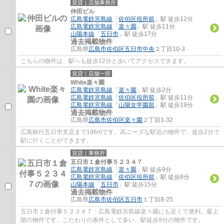
賃貸｜店舗事務所
仲田ビル
広島電鉄宮島線
「
佐伯区役所前
」駅 徒歩12分
広島電鉄宮島線
「
楽々園
」駅 徒歩11分
山陽本線
「
五日市
」駅 徒歩17分
過去掲載物件
広島県
広島市佐伯区
五日市中央
２丁目10-3
こちらの物件は、駅へも徒歩12分と歩いてアクセスできます。
賃貸｜店舗一部
White楽々園
広島電鉄宮島線
「
楽々園
」駅 徒歩2分
広島電鉄宮島線
「
佐伯区役所前
」駅 徒歩11分
広島電鉄宮島線
「
山陽女学園前
」駅 徒歩19分
過去掲載物件
広島県
広島市佐伯区
楽々園
２丁目1-32
広島銀行五日市支店まで196mです。高ニーズな駅近の物件で、徒歩2分で
駅に行くことができます。
賃貸｜事務所
五日市１倉付事５２３４７
広島電鉄宮島線
「
楽々園
」駅 徒歩9分
広島電鉄宮島線
「
佐伯区役所前
」駅 徒歩8分
山陽本線
「
五日市
」駅 徒歩15分
過去掲載物件
広島県
広島市佐伯区
五日市
１丁目8-25
五日市１倉付事５２３４７：広島電鉄宮島線楽々園にも近くて便利。最上
階の物件です。こだわりの条件として多い、駅徒歩9分の物件です。