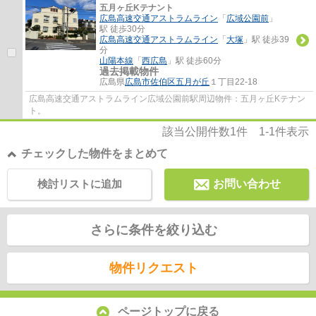
五月ヶ丘Kテナント
広島高速交通アストラムライン
「
広域公園前
」
駅 徒歩30分
広島高速交通アストラムライン
「
大塚
」駅 徒歩39
分
山陽本線
「
西広島
」駅 徒歩60分
過去掲載物件
広島県
広島市佐伯区
五月が丘
１丁目22-18
広島高速交通アストラムライン広域公園前駅周辺物件：五月ヶ丘Kテナン
ト。
該当公開件数
1
件
1-1
件表示
チェックした物件をまとめて
検討リストに追加
お問い合わせ
さらに条件を絞り込む
物件リクエスト
ページトップに戻る