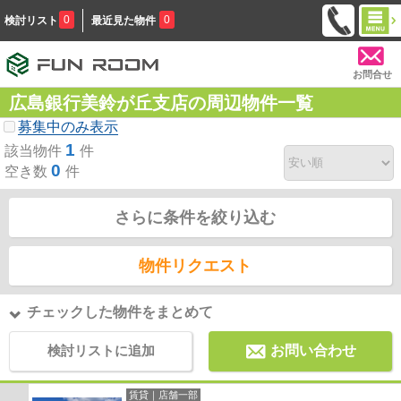
0
0
検討リスト
最近見た物件
お問合せ
広島銀行美鈴が丘支店の周辺物件一覧
募集中のみ表示
1
該当物件
件
0
空き数
件
さらに条件を絞り込む
物件リクエスト
チェックした物件をまとめて
検討リストに追加
お問い合わせ
賃貸｜店舗一部