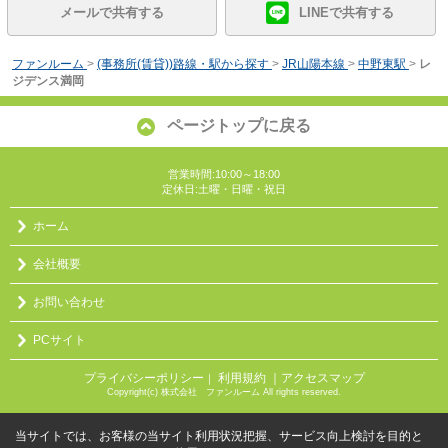
メールで共有する
LINEで共有する
ファンルーム
>
(事務所(賃貸))路線・駅から探す
>
JR山陽本線
>
中野東駅
>
レ
ジデンス満岡
ページトップに戻る
営業時間:10:00～18:00
定休日:土曜・日曜・祝日
ホーム
会社概要
お問い合わせ
PCサイト
プライバシーポリシー
利用規約
｜アクセスマップ
｜
Copyright(c) 株式会社 ファンルーム All rights reserved.
当サイトでは、お客様の当サイト利用状況把握、サービス向上検討を目的と