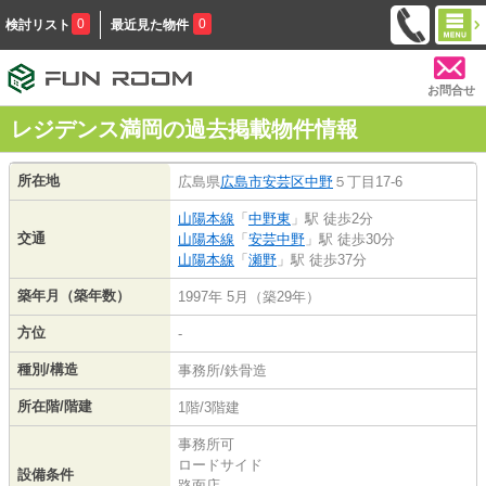
0
0
検討リスト
最近見た物件
お問合せ
レジデンス満岡の過去掲載物件情報
所在地
広島県
広島市安芸区
中野
５丁目17-6
山陽本線
「
中野東
」駅 徒歩2分
交通
山陽本線
「
安芸中野
」駅 徒歩30分
山陽本線
「
瀬野
」駅 徒歩37分
築年月（築年数）
1997年 5月（築29年）
方位
-
種別/構造
事務所/鉄骨造
所在階/階建
1階/3階建
事務所可
ロードサイド
設備条件
路面店