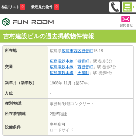
0
0
検討リスト
最近見た物件
お問合せ
吉村建設ビルの過去掲載物件情報
所在地
広島県
広島市西区
観音町
15-18
広島電鉄本線
「
観音町
」駅 徒歩3分
交通
広島電鉄本線
「
西観音町
」駅 徒歩3分
広島電鉄本線
「
天満町
」駅 徒歩5分
築年月（築年数）
1968年 11月（築57年）
方位
-
種別/構造
事務所/鉄筋コンクリート
所在階/階建
2階/5階建
事務所可
設備条件
ロードサイド