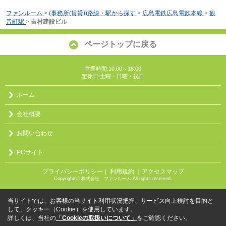
ファンルーム
>
(事務所(賃貸))路線・駅から探す
>
広島電鉄広島電鉄本線
>
観
音町駅
>
吉村建設ビル
ページトップに戻る
営業時間:10:00～18:00
定休日:土曜・日曜・祝日
ホーム
会社概要
お問い合わせ
PCサイト
プライバシーポリシー
利用規約
｜アクセスマップ
｜
Copyright(c) 株式会社 ファンルーム All rights reserved.
当サイトでは、お客様の当サイト利用状況把握、サービス向上検討を目的と
して、クッキー（Cookie）を使用しています。
詳しくは、当社の
「Cookieの取扱いについて」
をご確認ください。