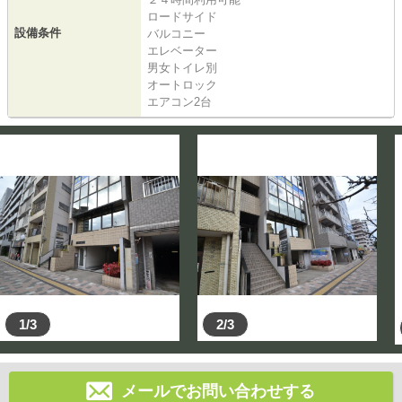
ロードサイド
設備条件
バルコニー
エレベーター
男女トイレ別
オートロック
エアコン2台
1/3
2/3
メールでお問い合わせする