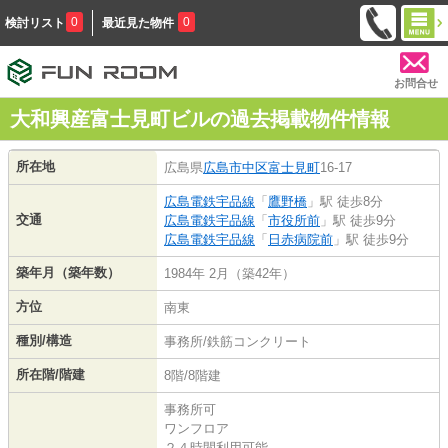
0
0
検討リスト
最近見た物件
お問合せ
大和興産富士見町ビルの過去掲載物件情報
所在地
広島県
広島市中区
富士見町
16-17
広島電鉄宇品線
「
鷹野橋
」駅 徒歩8分
交通
広島電鉄宇品線
「
市役所前
」駅 徒歩9分
広島電鉄宇品線
「
日赤病院前
」駅 徒歩9分
築年月（築年数）
1984年 2月（築42年）
方位
南東
種別/構造
事務所/鉄筋コンクリート
所在階/階建
8階/8階建
事務所可
ワンフロア
２４時間利用可能