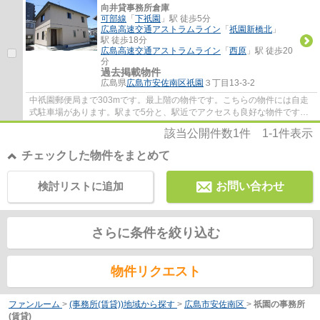
向井貸事務所倉庫
可部線
「
下祇園
」駅 徒歩5分
広島高速交通アストラムライン
「
祇園新橋北
」
駅 徒歩18分
広島高速交通アストラムライン
「
西原
」駅 徒歩20
分
過去掲載物件
広島県
広島市安佐南区
祇園
３丁目13-3-2
中祇園郵便局まで303mです。最上階の物件です。こちらの物件には自走
式駐車場があります。駅まで5分と、駅近でアクセスも良好な物件です。
平成26年築のコチラの物件は、落ち着きのある...
該当公開件数
1
件
1-1
件表示
チェックした物件をまとめて
検討リストに追加
お問い合わせ
さらに条件を絞り込む
物件リクエスト
ファンルーム
>
(事務所(賃貸))地域から探す
>
広島市安佐南区
>
祇園の事務所
(賃貸)