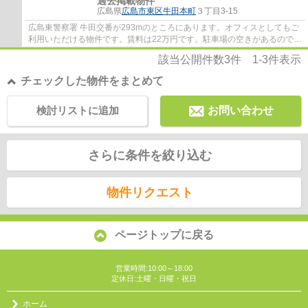
過去掲載物件
広島県
広島市東区
牛田本町
３丁目3-15
広島東警察署 牛田交番が293mのところにあります。オフィスとしてもご
利用いただける物件です。賃料は22万円です。駐車場の空きがあるので、
他で駐車場を契約する必要がありません。徒...
該当公開件数
3
件
1-3
件表示
チェックした物件をまとめて
検討リストに追加
お問い合わせ
さらに条件を絞り込む
物件リクエスト
ページトップに戻る
営業時間:10:00～18:00
定休日:土曜・日曜・祝日
ホーム