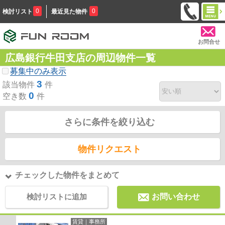
0
0
検討リスト
最近見た物件
お問合せ
広島銀行牛田支店の周辺物件一覧
募集中のみ表示
3
該当物件
件
0
空き数
件
さらに条件を絞り込む
物件リクエスト
チェックした物件をまとめて
検討リストに追加
お問い合わせ
賃貸｜事務所