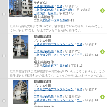
モチダビル
広島電鉄白島線
「
白島
」駅 徒歩3分
広島電鉄白島線
「
家庭裁判所前
」駅 徒歩6分
山陽本線
「
新白島
」駅 徒歩12分
過去掲載物件
広島県
広島市中区
東白島町
8-13
広島銀行白島支店まで205mです。駐車場まで10mの物件、いかがでしょ
うか。駅まで3分と、駅近でアクセスも良好な物件です。
賃貸｜事務所
プレシュ牛田
広島高速交通アストラムライン
「
白島
」駅 徒歩11
分
広島電鉄白島線
「
白島
」駅 徒歩12分
広島高速交通アストラムライン
「
牛田
」駅 徒歩13
分
過去掲載物件
広島県
広島市東区
牛田本町
３丁目3-15
広島県警察本部 広島東警察署 牛田交番が295mのところにあります。この
物件は駅まで徒歩11分の立地です。こちらの物件にはエレベーターがあり
ます。
賃貸｜事務所
プレシュ牛田
広島高速交通アストラムライン
「
白島
」駅 徒歩11
分
広島電鉄白島線
「
白島
」駅 徒歩12分
広島高速交通アストラムライン
「
牛田
」駅 徒歩13
分