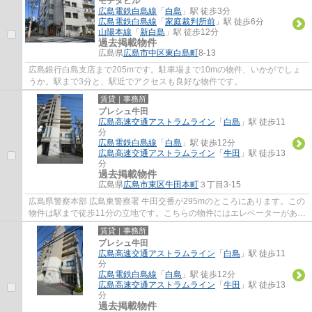
モチダビル
広島電鉄白島線
「
白島
」駅 徒歩3分
広島電鉄白島線
「
家庭裁判所前
」駅 徒歩6分
山陽本線
「
新白島
」駅 徒歩12分
過去掲載物件
広島県
広島市中区
東白島町
8-13
広島銀行白島支店まで205mです。駐車場まで10mの物件、いかがでしょ
うか。駅まで3分と、駅近でアクセスも良好な物件です。
賃貸｜事務所
プレシュ牛田
広島高速交通アストラムライン
「
白島
」駅 徒歩11
分
広島電鉄白島線
「
白島
」駅 徒歩12分
広島高速交通アストラムライン
「
牛田
」駅 徒歩13
分
過去掲載物件
広島県
広島市東区
牛田本町
３丁目3-15
広島県警察本部 広島東警察署 牛田交番が295mのところにあります。この
物件は駅まで徒歩11分の立地です。こちらの物件にはエレベーターがあり
ます。
賃貸｜事務所
プレシュ牛田
広島高速交通アストラムライン
「
白島
」駅 徒歩11
分
広島電鉄白島線
「
白島
」駅 徒歩12分
広島高速交通アストラムライン
「
牛田
」駅 徒歩13
分
過去掲載物件