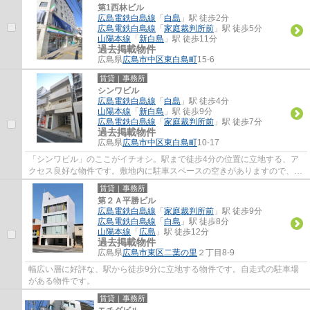
第1西林ビル
広島電鉄白島線
「
白島
」駅 徒歩2分
広島電鉄白島線
「
家庭裁判所前
」駅 徒歩5分
山陽本線
「
新白島
」駅 徒歩11分
過去掲載物件
広島県
広島市中区
東白島町
15-6
賃貸｜事務所
シンワビル
広島電鉄白島線
「
白島
」駅 徒歩4分
山陽本線
「
新白島
」駅 徒歩9分
広島電鉄白島線
「
家庭裁判所前
」駅 徒歩7分
過去掲載物件
広島県
広島市中区
東白島町
10-17
「シンワビル」のここがイチオシ。駅まで徒歩4分の位置に立地する、ア
クセス良好な物件です。敷地内に駐車スペースの空きがありますので、車
がある方にも安心していただけます。新しく...
賃貸｜事務所
第２Ａ平勝ビル
広島電鉄白島線
「
家庭裁判所前
」駅 徒歩9分
広島電鉄白島線
「
白島
」駅 徒歩8分
山陽本線
「
広島
」駅 徒歩12分
過去掲載物件
広島県
広島市東区
二葉の里
２丁目8-9
幅広い層に好評な、駅から徒歩9分に立地する物件です。自走式の駐車場
がある物件です。
賃貸｜事務所