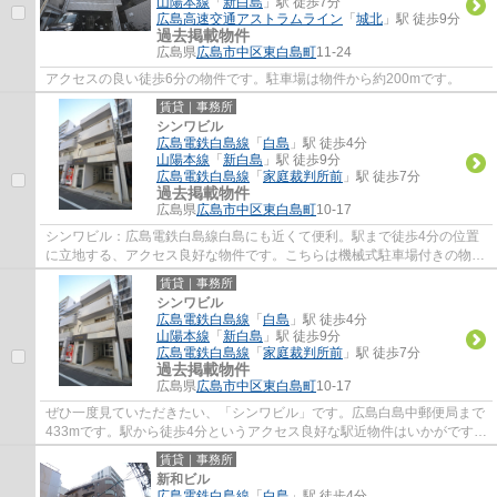
山陽本線
「
新白島
」駅 徒歩7分
広島高速交通アストラムライン
「
城北
」駅 徒歩9分
過去掲載物件
広島県
広島市中区
東白島町
11-24
アクセスの良い徒歩6分の物件です。駐車場は物件から約200mです。
賃貸｜事務所
シンワビル
広島電鉄白島線
「
白島
」駅 徒歩4分
山陽本線
「
新白島
」駅 徒歩9分
広島電鉄白島線
「
家庭裁判所前
」駅 徒歩7分
過去掲載物件
広島県
広島市中区
東白島町
10-17
シンワビル：広島電鉄白島線白島にも近くて便利。駅まで徒歩4分の位置
に立地する、アクセス良好な物件です。こちらは機械式駐車場付きの物件
です。
賃貸｜事務所
シンワビル
広島電鉄白島線
「
白島
」駅 徒歩4分
山陽本線
「
新白島
」駅 徒歩9分
広島電鉄白島線
「
家庭裁判所前
」駅 徒歩7分
過去掲載物件
広島県
広島市中区
東白島町
10-17
ぜひ一度見ていただきたい、「シンワビル」です。広島白島中郵便局まで
433mです。駅から徒歩4分というアクセス良好な駅近物件はいかがです
か。お車をお持ちの方にオススメの、自走式駐...
賃貸｜事務所
新和ビル
広島電鉄白島線
「
白島
」駅 徒歩4分