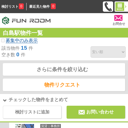
0
0
検討リスト
最近見た物件
お問合せ
白島駅物件一覧
募集中のみ表示
15
該当物件
件
0
空き数
件
さらに条件を絞り込む
物件リクエスト
チェックした物件をまとめて
検討リストに追加
お問い合わせ
賃貸｜事務所