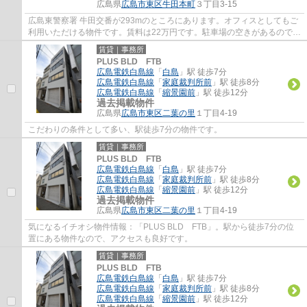
広島県
広島市東区
牛田本町
３丁目3-15
広島東警察署 牛田交番が293mのところにあります。オフィスとしてもご
利用いただける物件です。賃料は22万円です。駐車場の空きがあるので、
他で駐車場を契約する必要がありません。徒...
賃貸｜事務所
PLUS BLD FTB
広島電鉄白島線
「
白島
」駅 徒歩7分
広島電鉄白島線
「
家庭裁判所前
」駅 徒歩8分
広島電鉄白島線
「
縮景園前
」駅 徒歩12分
過去掲載物件
広島県
広島市東区
二葉の里
１丁目4-19
こだわりの条件として多い、駅徒歩7分の物件です。
賃貸｜事務所
PLUS BLD FTB
広島電鉄白島線
「
白島
」駅 徒歩7分
広島電鉄白島線
「
家庭裁判所前
」駅 徒歩8分
広島電鉄白島線
「
縮景園前
」駅 徒歩12分
過去掲載物件
広島県
広島市東区
二葉の里
１丁目4-19
気になるイチオシ物件情報：「PLUS BLD FTB」。駅から徒歩7分の位
置にある物件なので、アクセスも良好です。
賃貸｜事務所
PLUS BLD FTB
広島電鉄白島線
「
白島
」駅 徒歩7分
広島電鉄白島線
「
家庭裁判所前
」駅 徒歩8分
広島電鉄白島線
「
縮景園前
」駅 徒歩12分