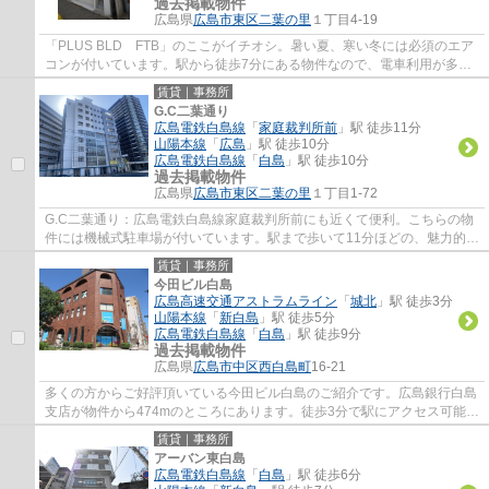
過去掲載物件
広島県
広島市東区
二葉の里
１丁目4-19
「PLUS BLD FTB」のここがイチオシ。暑い夏、寒い冬には必須のエア
コンが付いています。駅から徒歩7分にある物件なので、電車利用が多い
方にオススメです。オフィスとしてもご利用い...
賃貸｜事務所
G.C二葉通り
広島電鉄白島線
「
家庭裁判所前
」駅 徒歩11分
山陽本線
「
広島
」駅 徒歩10分
広島電鉄白島線
「
白島
」駅 徒歩10分
過去掲載物件
広島県
広島市東区
二葉の里
１丁目1-72
G.C二葉通り：広島電鉄白島線家庭裁判所前にも近くて便利。こちらの物
件には機械式駐車場が付いています。駅まで歩いて11分ほどの、魅力的な
立地の物件です。こちらはエレベーター付き...
賃貸｜事務所
今田ビル白島
広島高速交通アストラムライン
「
城北
」駅 徒歩3分
山陽本線
「
新白島
」駅 徒歩5分
広島電鉄白島線
「
白島
」駅 徒歩9分
過去掲載物件
広島県
広島市中区
西白島町
16-21
多くの方からご好評頂いている今田ビル白島のご紹介です。広島銀行白島
支店が物件から474mのところにあります。徒歩3分で駅にアクセス可能
な、魅力的な駅近物件です。
賃貸｜事務所
アーバン東白島
広島電鉄白島線
「
白島
」駅 徒歩6分