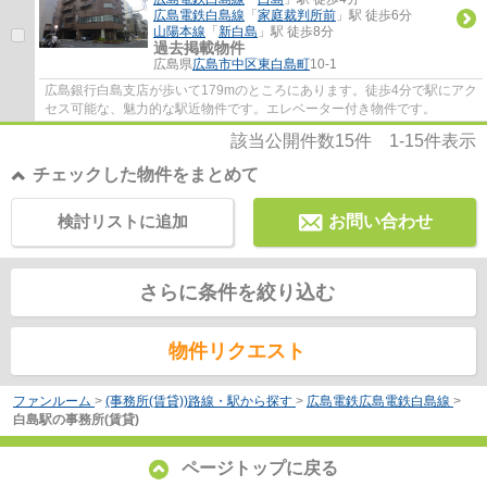
広島電鉄白島線
「
家庭裁判所前
」駅 徒歩6分
山陽本線
「
新白島
」駅 徒歩8分
過去掲載物件
広島県
広島市中区
東白島町
10-1
広島銀行白島支店が歩いて179mのところにあります。徒歩4分で駅にアク
セス可能な、魅力的な駅近物件です。エレベーター付き物件です。
該当公開件数
15
件
1-15
件表示
チェックした物件をまとめて
検討リストに追加
お問い合わせ
さらに条件を絞り込む
物件リクエスト
ファンルーム
>
(事務所(賃貸))路線・駅から探す
>
広島電鉄広島電鉄白島線
>
白島駅の事務所(賃貸)
ページトップに戻る