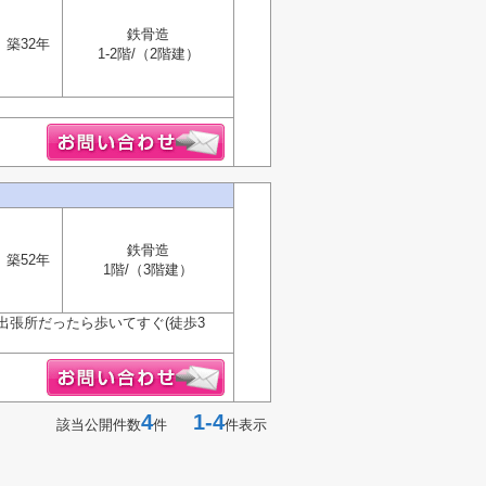
鉄骨造
築32年
1-2階/（2階建）
鉄骨造
築52年
1階/（3階建）
張所だったら歩いてすぐ(徒歩3
4
1-4
該当公開件数
件
件表示