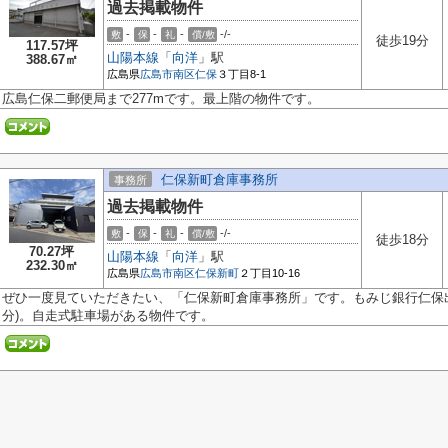
過去掲載物件
-
-
-
-/-
敷
保
礼
償/敷
徒歩19分
117.57坪
山陽本線
「
向洋
」駅
388.67㎡
広島県
広島市南区
仁保
３丁目8-1
広島仁保二郵便局まで277mです。最上階の物件です。
仁保新町倉庫事務所
事務所
過去掲載物件
-
-
-
-/-
敷
保
礼
償/敷
徒歩18分
70.27坪
山陽本線
「
向洋
」駅
232.30㎡
広島県
広島市南区
仁保新町
２丁目10-16
ぜひ一度見ていただきたい、「仁保新町倉庫事務所」です。もみじ銀行仁保出
分)。自走式駐車場がある物件です。