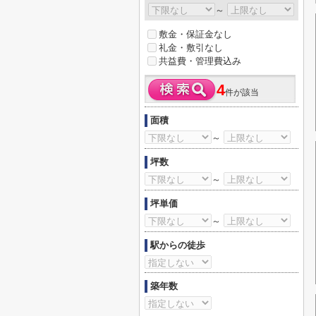
～
敷金・保証金なし
礼金・敷引なし
共益費・管理費込み
4
件が該当
面積
～
坪数
～
坪単価
～
駅からの徒歩
築年数