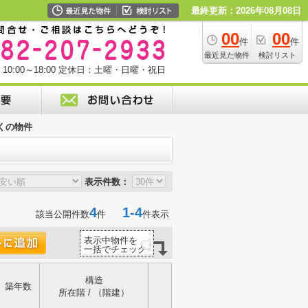
最終更新：2026年08月08日
00
00
件
件
最近見た物件
検討リスト
0:00～18:00
定休日：土曜・日曜・祝日
くの物件
表示件数：
4
1-4
該当公開件数
件
件表示
表示中物件を
一括でチェック
構造
築年数
所在階 / （階建）