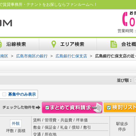
で賃貸事務所・テナントをお探しならファンルームへ！
営業時間：1
市南区
>
広島市南区の銀行
>
広島銀行仁保支店
>
広島銀行仁保支店の近
並び順：
募集中のみ表示
賃料 / 管理費・共益費 / 坪単価
外観
駅徒歩
敷金 / 保証金 / 礼金 / 償却 / 敷引
停歩
坪数 / 面積
交通 / 所在地