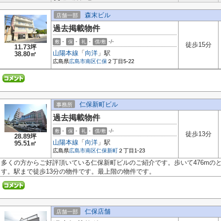
森末ビル
店舗一部
過去掲載物件
-
-
-
-/-
敷
保
礼
償/敷
徒歩15分
11.73坪
山陽本線
「
向洋
」駅
38.80㎡
広島県
広島市南区
仁保
２丁目5-22
仁保新町ビル
事務所
過去掲載物件
-
-
-
-/-
敷
保
礼
償/敷
徒歩13分
28.89坪
山陽本線
「
向洋
」駅
95.51㎡
広島県
広島市南区
仁保新町
２丁目1-23
多くの方からご好評頂いている仁保新町ビルのご紹介です。歩いて476mの
す。駅まで徒歩13分の物件です。最上階の物件です。
仁保店舗
店舗一部