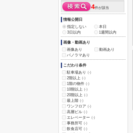
4
件が該当
情報公開日
指定しない
本日
3日以内
1週間以内
画像・動画あり
画像あり
動画あり
パノラマあり
こだわり条件
駐車場あり
(-)
2階以上
(-)
1階の物件
(-)
10階以上
(-)
20階以上
(-)
最上階
(-)
ワンフロア
(-)
高層ビル
(-)
エレベーター
(-)
事務所可
(-)
飲食店可
(-)