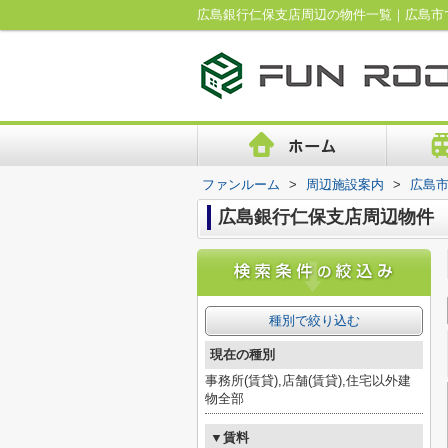
広島銀行仁保支店周辺の物件一覧｜広島市
ファンルーム
>
周辺施設案内
>
広島
広島銀行仁保支店周辺物件
種別で絞り込む
現在の種別
事務所(賃貸),店舗(賃貸),住宅以外建
物全部
▼賃料