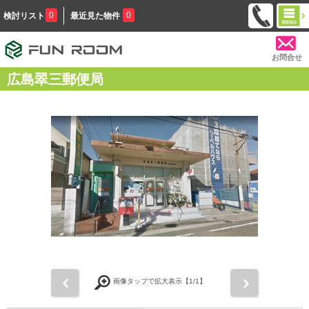
0
0
検討リスト
最近見た物件
お問合せ
広島翠三郵便局
前
次
画像タップで拡大表示【
1
/1】