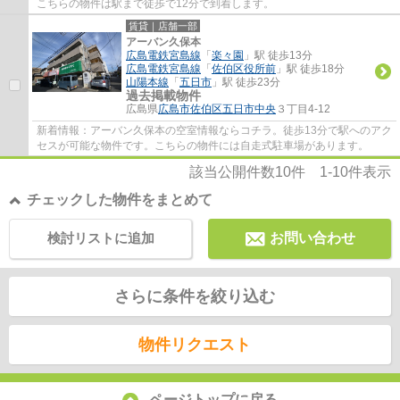
こちらの物件は駅まで徒歩で12分で到着します。
賃貸｜店舗一部
アーバン久保本
広島電鉄宮島線
「
楽々園
」駅 徒歩13分
広島電鉄宮島線
「
佐伯区役所前
」駅 徒歩18分
山陽本線
「
五日市
」駅 徒歩23分
過去掲載物件
広島県
広島市佐伯区
五日市中央
３丁目4-12
新着情報：アーバン久保本の空室情報ならコチラ。徒歩13分で駅へのアク
セスが可能な物件です。こちらの物件には自走式駐車場があります。
該当公開件数
10
件
1-10
件表示
チェックした物件をまとめて
検討リストに追加
お問い合わせ
さらに条件を絞り込む
物件リクエスト
ページトップに戻る