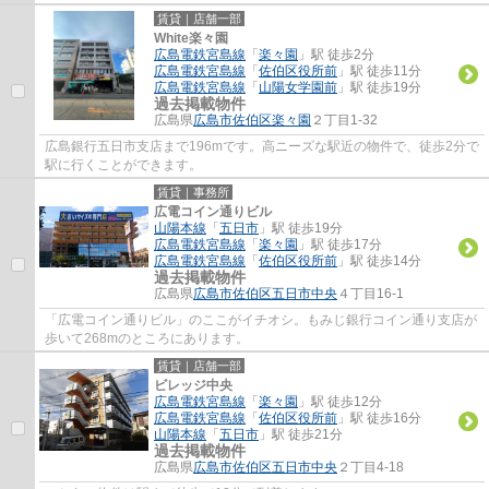
賃貸｜店舗一部
White楽々園
広島電鉄宮島線
「
楽々園
」駅 徒歩2分
広島電鉄宮島線
「
佐伯区役所前
」駅 徒歩11分
広島電鉄宮島線
「
山陽女学園前
」駅 徒歩19分
過去掲載物件
広島県
広島市佐伯区
楽々園
２丁目1-32
広島銀行五日市支店まで196mです。高ニーズな駅近の物件で、徒歩2分で
駅に行くことができます。
賃貸｜事務所
広電コイン通りビル
山陽本線
「
五日市
」駅 徒歩19分
広島電鉄宮島線
「
楽々園
」駅 徒歩17分
広島電鉄宮島線
「
佐伯区役所前
」駅 徒歩14分
過去掲載物件
広島県
広島市佐伯区
五日市中央
４丁目16-1
「広電コイン通りビル」のここがイチオシ。もみじ銀行コイン通り支店が
歩いて268mのところにあります。
賃貸｜店舗一部
ビレッジ中央
広島電鉄宮島線
「
楽々園
」駅 徒歩12分
広島電鉄宮島線
「
佐伯区役所前
」駅 徒歩16分
山陽本線
「
五日市
」駅 徒歩21分
過去掲載物件
広島県
広島市佐伯区
五日市中央
２丁目4-18