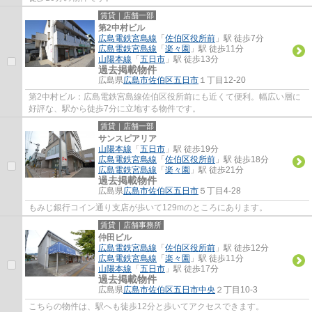
賃貸｜店舗一部
第2中村ビル
広島電鉄宮島線
「
佐伯区役所前
」駅 徒歩7分
広島電鉄宮島線
「
楽々園
」駅 徒歩11分
山陽本線
「
五日市
」駅 徒歩13分
過去掲載物件
広島県
広島市佐伯区
五日市
１丁目12-20
第2中村ビル：広島電鉄宮島線佐伯区役所前にも近くて便利。幅広い層に
好評な、駅から徒歩7分に立地する物件です。
賃貸｜店舗一部
サンスピアリア
山陽本線
「
五日市
」駅 徒歩19分
広島電鉄宮島線
「
佐伯区役所前
」駅 徒歩18分
広島電鉄宮島線
「
楽々園
」駅 徒歩21分
過去掲載物件
広島県
広島市佐伯区
五日市
５丁目4-28
もみじ銀行コイン通り支店が歩いて129mのところにあります。
賃貸｜店舗事務所
仲田ビル
広島電鉄宮島線
「
佐伯区役所前
」駅 徒歩12分
広島電鉄宮島線
「
楽々園
」駅 徒歩11分
山陽本線
「
五日市
」駅 徒歩17分
過去掲載物件
広島県
広島市佐伯区
五日市中央
２丁目10-3
こちらの物件は、駅へも徒歩12分と歩いてアクセスできます。