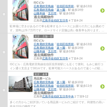
ISCビル
広島電鉄宮島線
「
佐伯区役所前
」駅 徒歩13分
広島電鉄宮島線
「
楽々園
」駅 徒歩14分
山陽本線
「
五日市
」駅 徒歩18分
過去掲載物件
広島県
広島市佐伯区
五日市
４丁目4-24
駐車場に空きがあるので車を駐車するスペースにお困りの方にもお薦めで
す。賃料は29.7万円です。ロードサイド店舗は高い集客率を誇ります。物
販向けなので、お気軽にお問い合わせくだ...
賃貸｜店舗一部
ISCビル
広島電鉄宮島線
「
佐伯区役所前
」駅 徒歩13分
広島電鉄宮島線
「
楽々園
」駅 徒歩14分
山陽本線
「
五日市
」駅 徒歩18分
過去掲載物件
広島県
広島市佐伯区
五日市
４丁目4-24
ISCビル：広島電鉄宮島線佐伯区役所前駅にも近くて便利。もみじ銀行コ
イン通り支店まで381mです。駐車可能スペースがあるので遠くへの駐車
が不要です。パーキングエリア1台空所有です...
賃貸｜倉庫
用品第一ビル
広島電鉄宮島線
「
楽々園
」駅 徒歩10分
広島電鉄宮島線
「
佐伯区役所前
」駅 徒歩11分
山陽本線
「
五日市
」駅 徒歩16分
過去掲載物件
広島県
広島市佐伯区
五日市中央
２丁目9-12
多くの方からご好評頂いている用品第一ビルのご紹介です。利便性の高い
徒歩10分の物件です。