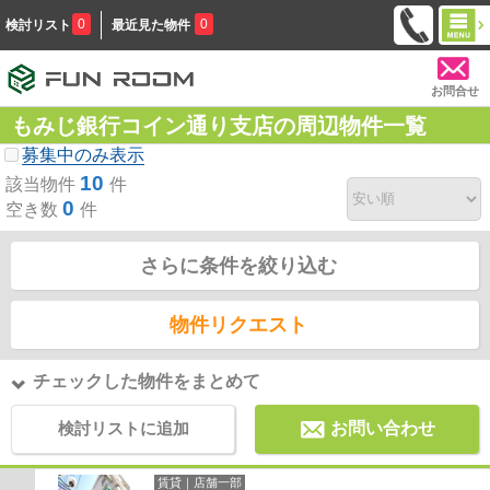
0
0
検討リスト
最近見た物件
お問合せ
もみじ銀行コイン通り支店の周辺物件一覧
募集中のみ表示
10
該当物件
件
0
空き数
件
さらに条件を絞り込む
物件リクエスト
チェックした物件をまとめて
検討リストに追加
お問い合わせ
賃貸｜店舗一部