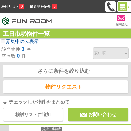
0
0
検討リスト
最近見た物件
お問合せ
五日市駅物件一覧
募集中のみ表示
3
該当物件
件
0
空き数
件
さらに条件を絞り込む
物件リクエスト
チェックした物件をまとめて
検討リストに追加
お問い合わせ
賃貸｜事務所