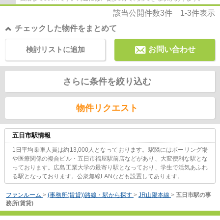
該当公開件数
3
件
1-3
件表示
チェックした物件をまとめて
検討リストに追加
お問い合わせ
さらに条件を絞り込む
物件リクエスト
五日市駅情報
1日平均乗車人員は約13,000人となっております。駅隣にはボーリング場
や医療関係の複合ビル・五日市福屋駅前店などがあり、大変便利な駅とな
っております。広島工業大学の最寄り駅となっており、学生で活気あふれ
る駅となっております。公衆無線LANなども設置してあります。
ファンルーム
>
(事務所(賃貸))路線・駅から探す
>
JR山陽本線
>
五日市駅の事
務所(賃貸)