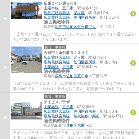
広電コイン通りビル
山陽本線
「
五日市
」駅 徒歩19分
広島電鉄宮島線
「
楽々園
」駅 徒歩17分
広島電鉄宮島線
「
佐伯区役所前
」駅 徒歩14分
過去掲載物件
広島県
広島市佐伯区
五日市中央
４丁目16-1
「広電コイン通りビル」のここがイチオシ。もみじ銀行コイン通り支店が
歩いて268mのところにあります。
賃貸｜事務所
五日市１倉付事５２３４７
広島電鉄宮島線
「
楽々園
」駅 徒歩9分
広島電鉄宮島線
「
佐伯区役所前
」駅 徒歩8分
山陽本線
「
五日市
」駅 徒歩15分
過去掲載物件
広島県
広島市佐伯区
五日市
１丁目8-25
五日市１倉付事５２３４７：広島電鉄宮島線楽々園にも近くて便利。最上
階の物件です。こだわりの条件として多い、駅徒歩9分の物件です。
賃貸｜事務所
アイビスプラザ
山陽本線
「
五日市
」駅 徒歩3分
広島電鉄宮島線
「
佐伯区役所前
」駅 徒歩8分
広島電鉄宮島線
「
修大協創中高前
」駅 徒歩15分
過去掲載物件
広島県
広島市佐伯区
旭園
4-33
アイビスプラザ：山陽本線五日市にも近くて便利。もみじ銀行五日市駅前
支店まで306mです。周辺には、徒歩3分で利用できる駅があります。