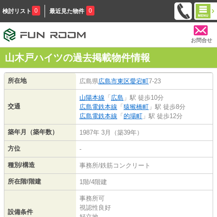
0
0
検討リスト
最近見た物件
お問合せ
山木戸ハイツの過去掲載物件情報
所在地
広島県
広島市東区
愛宕町
7-23
山陽本線
「
広島
」駅 徒歩10分
交通
広島電鉄本線
「
猿猴橋町
」駅 徒歩8分
広島電鉄本線
「
的場町
」駅 徒歩12分
築年月（築年数）
1987年 3月（築39年）
方位
-
種別/構造
事務所/鉄筋コンクリート
所在階/階建
1階/4階建
事務所可
視認性良好
設備条件
好立地