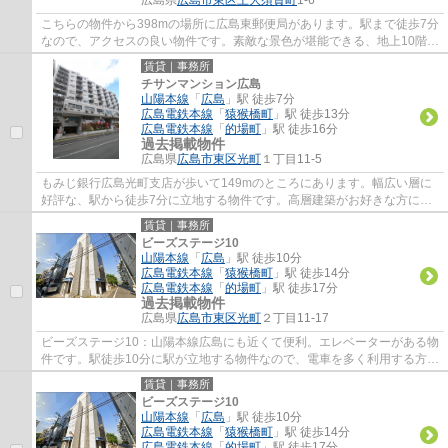
こちらの物件から398mの場所に広島東郵便局があります。駅まで徒歩7分
なので、アクセスの良い物件です。素敵な景色が堪能できる、地上10階建
ての物件。
賃貸｜事務所
チサンマンション広島
山陽本線
「
広島
」駅 徒歩7分
広島電鉄本線
「
猿猴橋町
」駅 徒歩13分
広島電鉄本線
「
的場町
」駅 徒歩16分
過去掲載物件
広島県
広島市東区
光町
１丁目11-5
もみじ銀行広島光町支店が歩いて149mのところにあります。幅広い層に
好評な、駅から徒歩7分に立地する物件です。高層建築がお好きな方には
11階建てのこちらの物件が好評です。エレベー...
賃貸｜事務所
ビーズステージ10
山陽本線
「
広島
」駅 徒歩10分
広島電鉄本線
「
猿猴橋町
」駅 徒歩14分
広島電鉄本線
「
的場町
」駅 徒歩17分
過去掲載物件
広島県
広島市東区
光町
２丁目11-17
ビーズステージ10：山陽本線広島にも近くて便利。エレベーターがある物
件です。駅徒歩10分に駅が立地する物件なので、電車を多く利用する方に
とって便利です。
賃貸｜事務所
ビーズステージ10
山陽本線
「
広島
」駅 徒歩10分
広島電鉄本線
「
猿猴橋町
」駅 徒歩14分
広島電鉄本線
「
的場町
」駅 徒歩17分