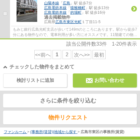
山陽本線
「
広島
」駅 徒歩7分
広島電鉄本線
「
猿猴橋町
」駅 徒歩13分
広島電鉄本線
「
的場町
」駅 徒歩16分
過去掲載物件
広島県
広島市東区
光町
１丁目11-5
もみじ銀行広島光町支店が歩いて149mのところにあります。駅から徒歩7
分にある物件なので、電車利用が多い方にオススメです。11階建ての物件
です。
該当公開件数
33
件
1-20
件表示
1
2
<<前へ
次へ>>
最初
チェックした物件をまとめて
検討リストに追加
お問い合わせ
さらに条件を絞り込む
物件リクエスト
ファンルーム
>
(事務所(賃貸))地域から探す
>
広島市東区の事務所(賃貸)