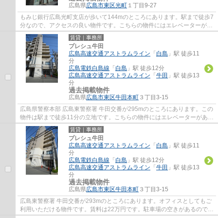
広島県
広島市東区
光町
１丁目9-27
もみじ銀行広島光町支店が歩いて144mのところにあります。駅まで徒歩7
分なので、アクセスの良い物件です。こちらの物件にはエレベーターが付
いています。
賃貸｜事務所
プレシュ牛田
広島高速交通アストラムライン
「
白島
」駅 徒歩11
分
広島電鉄白島線
「
白島
」駅 徒歩12分
広島高速交通アストラムライン
「
牛田
」駅 徒歩13
分
過去掲載物件
広島県
広島市東区
牛田本町
３丁目3-15
広島県警察本部 広島東警察署 牛田交番が295mのところにあります。この
物件は駅まで徒歩11分の立地です。こちらの物件にはエレベーターがあり
ます。
賃貸｜事務所
プレシュ牛田
広島高速交通アストラムライン
「
白島
」駅 徒歩11
分
広島電鉄白島線
「
白島
」駅 徒歩12分
広島高速交通アストラムライン
「
牛田
」駅 徒歩13
分
過去掲載物件
広島県
広島市東区
牛田本町
３丁目3-15
広島東警察署 牛田交番が293mのところにあります。オフィスとしてもご
利用いただける物件です。賃料は22万円です。駐車場の空きがあるので、
他で駐車場を契約する必要がありません。徒...