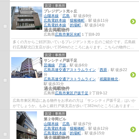
賃貸｜事務所
プレジデント光ヶ丘
山陽本線
「
広島
」駅 徒歩9分
広島電鉄本線
「
猿猴橋町
」駅 徒歩11分
広島電鉄本線
「
的場町
」駅 徒歩14分
過去掲載物件
広島県
広島市東区
光町
１丁目8-20
多くの方からご好評頂いているプレジデント光ヶ丘のご紹介です。広島銀
行広島駅北口支店が歩いて354mのところにあります。こちらの物件には
エレベーターがあります。こちらの物件から...
賃貸｜事務所
サンシティ戸坂千足
芸備線
「
戸坂
」駅 徒歩6分
広島高速交通アストラムライン
「
西原
」駅 徒歩22
分
広島高速交通アストラムライン
「
祇園新橋北
」
駅 徒歩31分
過去掲載物件
広島県
広島市東区
戸坂千足
２丁目9-12
広島市東区周辺にある物件をお求めの方は「サンシティ戸坂千足」はいか
がでしょうか。もみじ銀行戸坂支店が歩いて382mのところにあります。
駅から徒歩6分に立地する物件です。
賃貸｜事務所
第２寺岡ビル
山陽本線
「
広島
」駅 徒歩7分
広島電鉄本線
「
猿猴橋町
」駅 徒歩12分
広島電鉄本線
「
的場町
」駅 徒歩15分
過去掲載物件