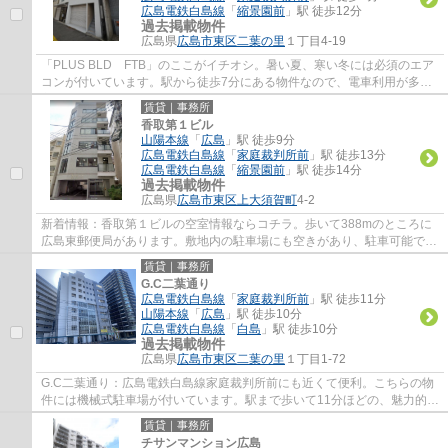
広島電鉄白島線
「
縮景園前
」駅 徒歩12分
過去掲載物件
広島県
広島市東区
二葉の里
１丁目4-19
「PLUS BLD FTB」のここがイチオシ。暑い夏、寒い冬には必須のエア
コンが付いています。駅から徒歩7分にある物件なので、電車利用が多い
方にオススメです。オフィスとしてもご利用い...
賃貸｜事務所
香取第１ビル
山陽本線
「
広島
」駅 徒歩9分
広島電鉄白島線
「
家庭裁判所前
」駅 徒歩13分
広島電鉄白島線
「
縮景園前
」駅 徒歩14分
過去掲載物件
広島県
広島市東区
上大須賀町
4-2
新着情報：香取第１ビルの空室情報ならコチラ。歩いて388mのところに
広島東郵便局があります。敷地内の駐車場にも空きがあり、駐車可能で
す。雨が続いてジメジメしていてもエアコンが...
賃貸｜事務所
G.C二葉通り
広島電鉄白島線
「
家庭裁判所前
」駅 徒歩11分
山陽本線
「
広島
」駅 徒歩10分
広島電鉄白島線
「
白島
」駅 徒歩10分
過去掲載物件
広島県
広島市東区
二葉の里
１丁目1-72
G.C二葉通り：広島電鉄白島線家庭裁判所前にも近くて便利。こちらの物
件には機械式駐車場が付いています。駅まで歩いて11分ほどの、魅力的な
立地の物件です。こちらはエレベーター付き...
賃貸｜事務所
チサンマンション広島