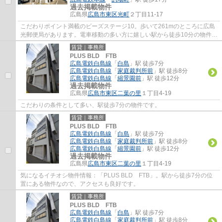
過去掲載物件
広島県
広島市東区
光町
２丁目11-17
こだわりポイント満載のビーズステージ10。歩いて261mのところに広島
光郵便局があります。電車移動の多い方に嬉しい駅から徒歩10分の物件で
す。エレベーターがある物件です。
賃貸｜事務所
PLUS BLD FTB
広島電鉄白島線
「
白島
」駅 徒歩7分
広島電鉄白島線
「
家庭裁判所前
」駅 徒歩8分
広島電鉄白島線
「
縮景園前
」駅 徒歩12分
過去掲載物件
広島県
広島市東区
二葉の里
１丁目4-19
こだわりの条件として多い、駅徒歩7分の物件です。
賃貸｜事務所
PLUS BLD FTB
広島電鉄白島線
「
白島
」駅 徒歩7分
広島電鉄白島線
「
家庭裁判所前
」駅 徒歩8分
広島電鉄白島線
「
縮景園前
」駅 徒歩12分
過去掲載物件
広島県
広島市東区
二葉の里
１丁目4-19
気になるイチオシ物件情報：「PLUS BLD FTB」。駅から徒歩7分の位
置にある物件なので、アクセスも良好です。
賃貸｜事務所
PLUS BLD FTB
広島電鉄白島線
「
白島
」駅 徒歩7分
広島電鉄白島線
「
家庭裁判所前
」駅 徒歩8分