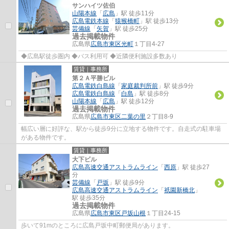
サンハイツ佐伯
山陽本線
「
広島
」駅 徒歩11分
広島電鉄本線
「
猿猴橋町
」駅 徒歩13分
芸備線
「
矢賀
」駅 徒歩25分
過去掲載物件
広島県
広島市東区
光町
１丁目4-27
◆広島駅徒歩圏内 ◆バス利用可 ◆近隣便利施設多数あり
賃貸｜事務所
第２Ａ平勝ビル
広島電鉄白島線
「
家庭裁判所前
」駅 徒歩9分
広島電鉄白島線
「
白島
」駅 徒歩8分
山陽本線
「
広島
」駅 徒歩12分
過去掲載物件
広島県
広島市東区
二葉の里
２丁目8-9
幅広い層に好評な、駅から徒歩9分に立地する物件です。自走式の駐車場
がある物件です。
賃貸｜事務所
大下ビル
広島高速交通アストラムライン
「
西原
」駅 徒歩27
分
芸備線
「
戸坂
」駅 徒歩9分
広島高速交通アストラムライン
「
祇園新橋北
」
駅 徒歩35分
過去掲載物件
広島県
広島市東区
戸坂山根
１丁目24-15
歩いて91mのところに広島戸坂中町郵便局があります。