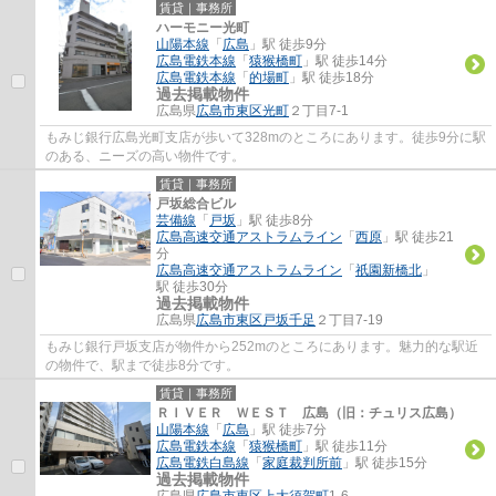
賃貸｜事務所
ハーモニー光町
山陽本線
「
広島
」駅 徒歩9分
広島電鉄本線
「
猿猴橋町
」駅 徒歩14分
広島電鉄本線
「
的場町
」駅 徒歩18分
過去掲載物件
広島県
広島市東区
光町
２丁目7-1
もみじ銀行広島光町支店が歩いて328mのところにあります。徒歩9分に駅
のある、ニーズの高い物件です。
賃貸｜事務所
戸坂総合ビル
芸備線
「
戸坂
」駅 徒歩8分
広島高速交通アストラムライン
「
西原
」駅 徒歩21
分
広島高速交通アストラムライン
「
祇園新橋北
」
駅 徒歩30分
過去掲載物件
広島県
広島市東区
戸坂千足
２丁目7-19
もみじ銀行戸坂支店が物件から252mのところにあります。魅力的な駅近
の物件で、駅まで徒歩8分です。
賃貸｜事務所
ＲＩＶＥＲ ＷＥＳＴ 広島（旧：チュリス広島）
山陽本線
「
広島
」駅 徒歩7分
広島電鉄本線
「
猿猴橋町
」駅 徒歩11分
広島電鉄白島線
「
家庭裁判所前
」駅 徒歩15分
過去掲載物件
広島県
広島市東区
上大須賀町
1-6