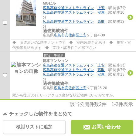
MGビル
広島高速交通アストラムライン
「
上安
」駅 徒歩7分
広島高速交通アストラムライン
「
安東
」駅 徒歩10
分
広島高速交通アストラムライン
「
高取
」駅 徒歩13
分
過去掲載物件
広島県
広島市安佐南区
上安
２丁目4-39
◆ 旧道沿いの1階テナントです ◆ 室内改装予定あり ◆ 集客・宣
伝効果見込めます ◆ 業種・諸条件ご相談下さい
賃貸｜事務所
龍本マンション
広島高速交通アストラムライン
「
上安
」駅 徒歩3分
広島高速交通アストラムライン
「
高取
」駅 徒歩7分
広島高速交通アストラムライン
「
安東
」駅 徒歩13
分
過去掲載物件
広島県
広島市安佐南区
上安
２丁目25-20
駅から徒歩3分というアクセス良好な駅近物件はいかがですか。
該当公開件数
2
件
1-2
件表示
チェックした物件をまとめて
検討リストに追加
お問い合わせ