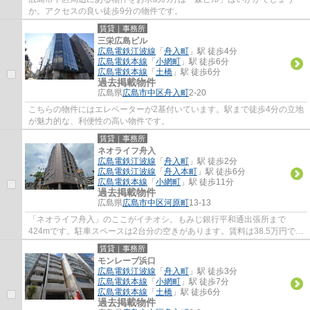
か。アクセスの良い徒歩9分の物件です。
賃貸｜事務所
三栄広島ビル
広島電鉄江波線
「
舟入町
」駅 徒歩4分
広島電鉄本線
「
小網町
」駅 徒歩6分
広島電鉄本線
「
土橋
」駅 徒歩6分
過去掲載物件
広島県
広島市中区
舟入町
2-20
こちらの物件にはエレベーターが2基付いています。駅まで徒歩4分の立地
が魅力的な、利便性の高い物件です。
賃貸｜事務所
ネオライフ舟入
広島電鉄江波線
「
舟入町
」駅 徒歩2分
広島電鉄江波線
「
舟入本町
」駅 徒歩6分
広島電鉄本線
「
小網町
」駅 徒歩11分
過去掲載物件
広島県
広島市中区
河原町
13-13
「ネオライフ舟入」のここがイチオシ。もみじ銀行平和通出張所まで
424mです。駐車スペースは2台分の空きがあります。賃料は38.5万円で
す。集客力、宣伝効果ともに高い路面店です。メリ...
賃貸｜事務所
モンレーブ浜口
広島電鉄江波線
「
舟入町
」駅 徒歩3分
広島電鉄本線
「
小網町
」駅 徒歩7分
広島電鉄本線
「
土橋
」駅 徒歩6分
過去掲載物件