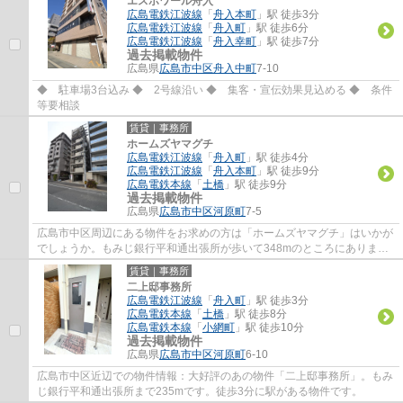
エスポワール舟入
広島電鉄江波線
「
舟入本町
」駅 徒歩3分
広島電鉄江波線
「
舟入町
」駅 徒歩6分
広島電鉄江波線
「
舟入幸町
」駅 徒歩7分
過去掲載物件
広島県
広島市中区
舟入中町
7-10
◆ 駐車場3台込み ◆ 2号線沿い ◆ 集客・宣伝効果見込める ◆ 条件
等要相談
賃貸｜事務所
ホームズヤマグチ
広島電鉄江波線
「
舟入町
」駅 徒歩4分
広島電鉄江波線
「
舟入本町
」駅 徒歩9分
広島電鉄本線
「
土橋
」駅 徒歩9分
過去掲載物件
広島県
広島市中区
河原町
7-5
広島市中区周辺にある物件をお求めの方は「ホームズヤマグチ」はいかが
でしょうか。もみじ銀行平和通出張所が歩いて348mのところにありま
す。徒歩4分に駅がある物件です。
賃貸｜事務所
二上邸事務所
広島電鉄江波線
「
舟入町
」駅 徒歩3分
広島電鉄本線
「
土橋
」駅 徒歩8分
広島電鉄本線
「
小網町
」駅 徒歩10分
過去掲載物件
広島県
広島市中区
河原町
6-10
広島市中区近辺での物件情報：大好評のあの物件「二上邸事務所」。もみ
じ銀行平和通出張所まで235mです。徒歩3分に駅がある物件です。