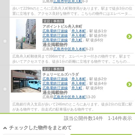
広島県
広島市中区
舟入町
6-3
歩いて229mのところに広島舟入町郵便局があります。駅まで徒歩3分の位
置に立地する、アクセス良好な物件です。こちらの物件にはエレベーター
があります。
賃貸｜事務所
アポイントビル舟入本町
広島電鉄江波線
「
舟入本町
」駅 徒歩1分
広島電鉄江波線
「
舟入幸町
」駅 徒歩5分
広島電鉄江波線
「
舟入町
」駅 徒歩6分
過去掲載物件
広島県
広島市中区
舟入本町
6-23
広島舟入町郵便局まで396mです。エレベーター付きの物件です。駅まで
歩いてアクセスできる、徒歩1分の距離に立地する物件です。こちらの物
件には機械式駐車場があります。
賃貸｜事務所
チェリーヒルズハラダ
広島電鉄江波線
「
舟入本町
」駅 徒歩2分
広島電鉄江波線
「
舟入幸町
」駅 徒歩4分
広島電鉄江波線
「
舟入町
」駅 徒歩8分
過去掲載物件
広島県
広島市中区
舟入本町
13-20
広島銀行舟入支店が歩いて246mのところにあります。徒歩2分の位置に駅
がある物件です。自走式の駐車場がある物件です。
該当公開件数
14
件
1-14
件表示
チェックした物件をまとめて