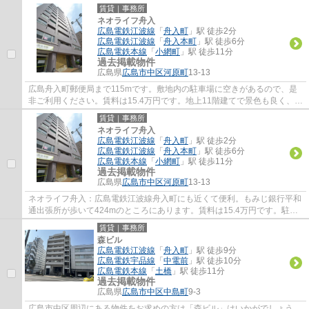
賃貸｜事務所
ネオライフ舟入
広島電鉄江波線
「
舟入町
」駅 徒歩2分
広島電鉄江波線
「
舟入本町
」駅 徒歩6分
広島電鉄本線
「
小網町
」駅 徒歩11分
過去掲載物件
広島県
広島市中区
河原町
13-13
広島舟入町郵便局まで115mです。敷地内の駐車場に空きがあるので、是
非ご利用ください。賃料は15.4万円です。地上11階建てで景色も良く、多
数のお問い合わせをいただいております。周...
賃貸｜事務所
ネオライフ舟入
広島電鉄江波線
「
舟入町
」駅 徒歩2分
広島電鉄江波線
「
舟入本町
」駅 徒歩6分
広島電鉄本線
「
小網町
」駅 徒歩11分
過去掲載物件
広島県
広島市中区
河原町
13-13
ネオライフ舟入：広島電鉄江波線舟入町にも近くて便利。もみじ銀行平和
通出張所が歩いて424mのところにあります。賃料は15.4万円です。駐車
可能スペースがあるので遠くへの駐車が不要...
賃貸｜事務所
森ビル
広島電鉄江波線
「
舟入町
」駅 徒歩9分
広島電鉄宇品線
「
中電前
」駅 徒歩10分
広島電鉄本線
「
土橋
」駅 徒歩11分
過去掲載物件
広島県
広島市中区
中島町
9-3
広島市中区周辺にある物件をお求めの方は「森ビル」はいかがでしょう