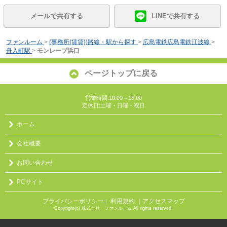
メールで共有する
LINEで共有する
ファンルーム
>
(事務所(賃貸))路線・駅から探す
>
広島電鉄広島電鉄江波線
>
舟入町駅
>
モンレーブ浜口
ページトップに戻る
営業時間:10:00～18:00
定休日:土曜・日曜・祝日
ホーム
会社概要
お問い合わせ
PCサイト
プライバシーポリシー
利用規約
｜アクセスマップ
｜
Copyright(c) 株式会社 ファンルーム All rights reserved.