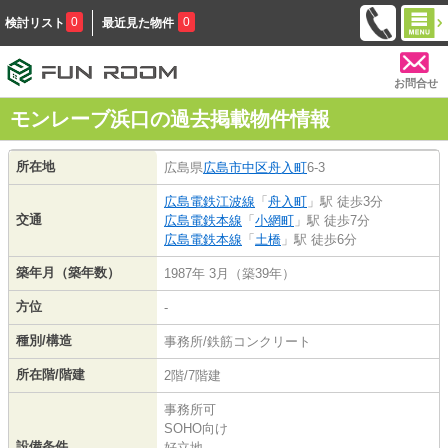
0
0
検討リスト
最近見た物件
お問合せ
モンレーブ浜口の過去掲載物件情報
所在地
広島県
広島市中区
舟入町
6-3
広島電鉄江波線
「
舟入町
」駅 徒歩3分
交通
広島電鉄本線
「
小網町
」駅 徒歩7分
広島電鉄本線
「
土橋
」駅 徒歩6分
築年月（築年数）
1987年 3月（築39年）
方位
-
種別/構造
事務所/鉄筋コンクリート
所在階/階建
2階/7階建
事務所可
SOHO向け
設備条件
好立地