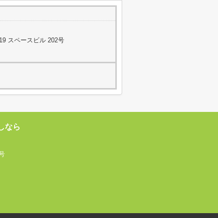
9 スペースビル 202号
しなら
号