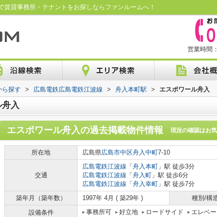
で賃貸事務所・テナントをお探しならファンルームへ！
営業時間：1
から探す
>
広島電鉄広島電鉄江波線
>
舟入本町駅
>
エスポワール舟入
ル舟入
エスポワール舟入
の過去掲載物件情報
現況の確認はお気
所在地
広島県
広島市中区
舟入中町
7-10
広島電鉄江波線
「
舟入本町
」駅 徒歩3分
交通
広島電鉄江波線
「
舟入町
」駅 徒歩6分
広島電鉄江波線
「
舟入幸町
」駅 徒歩7分
築年月（築年数）
1997年 4月 ( 築29年 )
種別/構
事務所可
好立地
ロードサイド
エレベー
設備条件