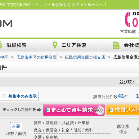
島市で賃貸事務所・テナントをお探しならファンルームへ！
営業時間：1
市中区
>
広島市中区の信用金庫
>
広島信用金庫土橋支店
>
広島信用金庫
物件
並び順：
41
1-
募集中のみ表示
該当公開件数
件
賃料 / 管理費・共益費 / 坪単価
外観
駅徒歩
敷金 / 保証金 / 礼金 / 償却 / 敷引
停歩
坪数 / 面積
交通 / 所在地