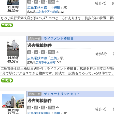
-
-
-
-/-
敷
保
礼
償/敷
徒歩2分
11.88坪
広島電鉄本線
「
小網町
」駅
39.30㎡
広島県
広島市中区
小網町
3-22
もみじ銀行天満支店が歩いて471mのところにあります。徒歩2分の位置に
ライフメント榎町Ⅱ
店舗一部
過去掲載物件
-
-
-
-/-
敷
保
礼
償/敷
徒歩3分
14.99坪
広島電鉄本線
「
土橋
」駅
49.57㎡
広島県
広島市中区
榎町
10-2
広島電鉄本線土橋駅周辺物件：ライフメント榎町Ⅱ。広島銀行本川支店が歩い
3分で駅にアクセスできる物件です。築浅で、設備もそろっている物件です。き
ゲミュートリッヒカイト
店舗一部
過去掲載物件
-
-
-
-/-
敷
保
礼
償/敷
徒歩6分
10.20坪
広島電鉄横川線
「
寺町
」駅
33.73㎡