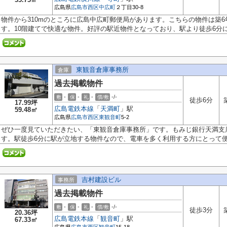
広島県
広島市西区
中広町
２丁目30-8
物件から310mのところに広島中広町郵便局があります。こちらの物件は築
す。10階建てで快適な物件。好評の駅近物件となっており、駅より徒歩6分に立
東観音倉庫事務所
倉庫
過去掲載物件
-
-
-
-/-
敷
保
礼
償/敷
徒歩6分
17.99坪
広島電鉄本線
「
天満町
」駅
59.48㎡
広島県
広島市西区
東観音町
5-2
ぜひ一度見ていただきたい、「東観音倉庫事務所」です。もみじ銀行天満支店
す。駅徒歩6分に駅が立地する物件なので、電車を多く利用する方にとって便利
吉村建設ビル
事務所
過去掲載物件
-
-
-
-/-
敷
保
礼
償/敷
徒歩3分
20.36坪
広島電鉄本線
「
観音町
」駅
67.33㎡