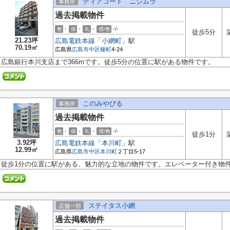
ディアコート ニシムラ
事務所
過去掲載物件
-
-
-
-/-
敷
保
礼
償/敷
徒歩5分
21.23坪
広島電鉄本線
「
小網町
」駅
70.19㎡
広島県
広島市中区
榎町
4-24
広島銀行本川支店まで366mです。徒歩5分の位置に駅がある物件です。
このみやびる
事務所
過去掲載物件
-
-
-
-/-
敷
保
礼
償/敷
徒歩1分
3.92坪
広島電鉄本線
「
本川町
」駅
12.99㎡
広島県
広島市中区
本川町
２丁目5-17
徒歩1分の位置に駅がある、魅力的な立地の物件です。エレベーター付き物
ステイタス小網
店舗一部
過去掲載物件