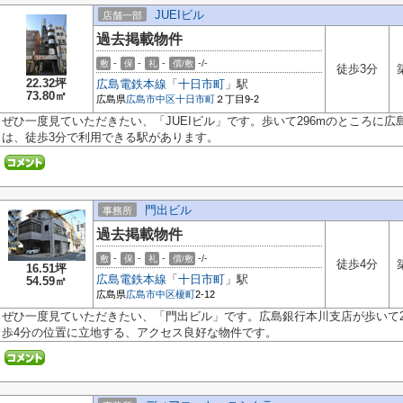
JUEIビル
店舗一部
過去掲載物件
-
-
-
-/-
敷
保
礼
償/敷
徒歩3分
22.32坪
広島電鉄本線
「
十日市町
」駅
73.80㎡
広島県
広島市中区
十日市町
２丁目9-2
ぜひ一度見ていただきたい、「JUEIビル」です。歩いて296mのところに
は、徒歩3分で利用できる駅があります。
門出ビル
事務所
過去掲載物件
-
-
-
-/-
敷
保
礼
償/敷
徒歩4分
16.51坪
広島電鉄本線
「
十日市町
」駅
54.59㎡
広島県
広島市中区
榎町
2-12
ぜひ一度見ていただきたい、「門出ビル」です。広島銀行本川支店が歩いて2
歩4分の位置に立地する、アクセス良好な物件です。