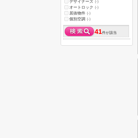
デザイナーズ
(-)
オートロック
(-)
居抜物件
(-)
個別空調
(-)
41
件が該当