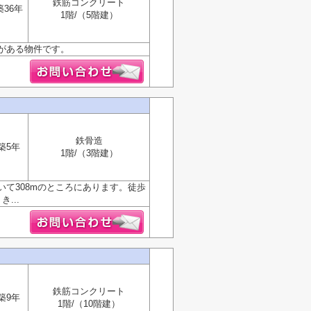
鉄筋コンクリート
築36年
1階/（5階建）
駅がある物件です。
鉄骨造
築5年
1階/（3階建）
て308mのところにあります。徒歩
...
鉄筋コンクリート
築9年
1階/（10階建）