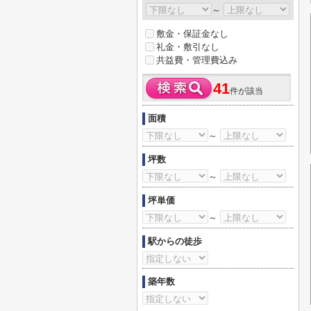
～
敷金・保証金なし
礼金・敷引なし
共益費・管理費込み
41
件が該当
面積
～
坪数
～
坪単価
～
駅からの徒歩
築年数