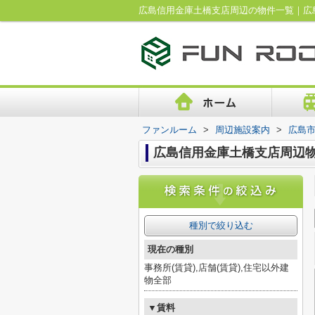
広島信用金庫土橋支店周辺の物件一覧｜広
ファンルーム
>
周辺施設案内
>
広島
広島信用金庫土橋支店周辺
種別で絞り込む
現在の種別
事務所(賃貸),店舗(賃貸),住宅以外建
物全部
▼賃料