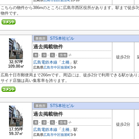
広島県
広島市西区
観音町
15-18
こちらの物件から386mのところに広島市西区役所があります。駅まで徒歩
物件です。
STS本社ビル
事務所
過去掲載物件
-
-
-
-/-
敷
保
礼
償/敷
徒歩2分
32.97坪
広島電鉄本線
「
土橋
」駅
109.00㎡
広島県
広島市中区
猫屋町
3-9
広島十日市郵便局まで266mです。周辺には、徒歩2分で利用できる駅がありま
サイド店舗は高い集客率を誇ります。
STS本社ビル
事務所
過去掲載物件
-
-
-
-/-
敷
保
礼
償/敷
徒歩2分
17.95坪
広島電鉄本線
「
土橋
」駅
59.37㎡
広島県
広島市中区
猫屋町
3-9