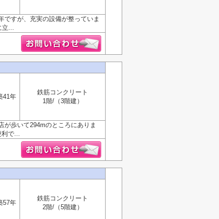
6年ですが、充実の設備が整っていま
...
鉄筋コンクリート
築41年
1階/（3階建）
が歩いて294mのところにありま
で...
鉄筋コンクリート
築57年
2階/（5階建）