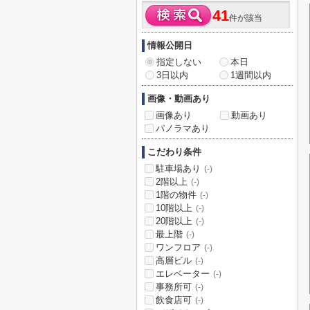
41
件が該当
情報公開日
指定しない
本日
3日以内
1週間以内
画像・動画あり
画像あり
動画あり
パノラマあり
こだわり条件
駐車場あり
(-)
2階以上
(-)
1階の物件
(-)
10階以上
(-)
20階以上
(-)
最上階
(-)
ワンフロア
(-)
高層ビル
(-)
エレベーター
(-)
事務所可
(-)
飲食店可
(-)