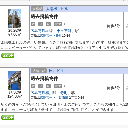
太陽機工ビル
事務所
過去掲載物件
-
-
-
-/-
敷
保
礼
償/敷
徒歩3分
20.26坪
広島電鉄本線
「
十日市町
」駅
67.00㎡
広島県
広島市中区
榎町
10-16
太陽機工ビルの詳しい情報。もみじ銀行堺町支店まで43mです。駐車場までの
はエレベーターが付いています。駅から徒歩3分というアクセス良好な駅近物件
田川ビル
店舗一部
過去掲載物件
-
-
-
-/-
敷
保
礼
償/敷
徒歩3分
37.50坪
広島電鉄横川線
「
寺町
」駅
124.00㎡
広島県
広島市中区
十日市町
２丁目6-18
多くの方からご好評頂いている田川ビルのご紹介です。こちらの物件から31
ます。高ニーズな駅近の物件で、徒歩3分で駅に行くことができます。