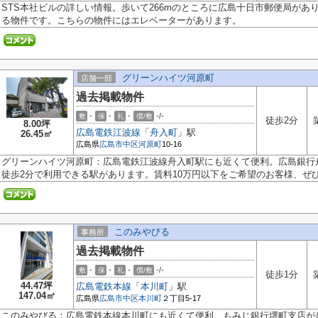
STS本社ビルの詳しい情報。歩いて266mのところに広島十日市郵便局があ
る物件です。こちらの物件にはエレベーターがあります。
グリーンハイツ河原町
店舗一部
過去掲載物件
-
-
-
-/-
敷
保
礼
償/敷
徒歩2分
8.00坪
広島電鉄江波線
「
舟入町
」駅
26.45㎡
広島県
広島市中区
河原町
10-16
グリーンハイツ河原町：広島電鉄江波線舟入町駅にも近くて便利。広島銀行舟
徒歩2分で利用できる駅があります。賃料10万円以下をご希望のお客様、ぜひお
このみやびる
事務所
過去掲載物件
-
-
-
-/-
敷
保
礼
償/敷
徒歩1分
44.47坪
広島電鉄本線
「
本川町
」駅
147.04㎡
広島県
広島市中区
本川町
２丁目5-17
このみやびる：広島電鉄本線本川町にも近くて便利。もみじ銀行堺町支店が歩