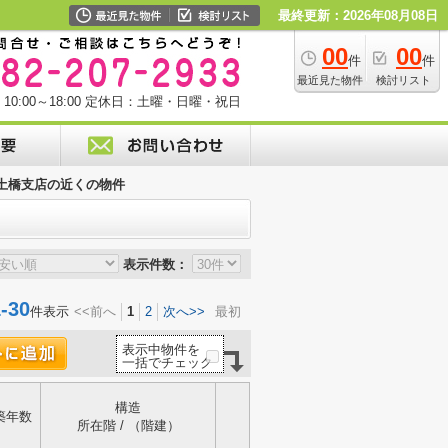
最終更新：2026年08月08日
00
00
件
件
最近見た物件
検討リスト
0:00～18:00
定休日：土曜・日曜・祝日
土橋支店の近くの物件
表示件数：
30
件表示
<<前へ
1
2
次へ>>
最初
表示中物件を
一括でチェック
構造
築年数
所在階 / （階建）